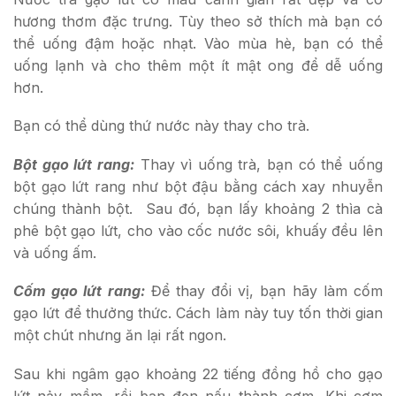
hương thơm đặc trưng. Tùy theo sở thích mà bạn có
thể uống đậm hoặc nhạt. Vào mùa hè, bạn có thể
uống lạnh và cho thêm một ít mật ong để dễ uống
hơn.
Bạn có thể dùng thứ nước này thay cho trà.
Bột gạo lứt rang:
Thay vì uống trà, bạn có thể uống
bột gạo lứt rang như bột đậu bằng cách xay nhuyễn
chúng thành bột. Sau đó, bạn lấy khoảng 2 thìa cà
phê bột gạo lứt, cho vào cốc nước sôi, khuấy đều lên
và uống ấm.
Cốm gạo lứt rang:
Để thay đổi vị, bạn hãy làm cốm
gạo lứt để thưởng thức. Cách làm này tuy tốn thời gian
một chút nhưng ăn lại rất ngon.
Sau khi ngâm gạo khoảng 22 tiếng đồng hồ cho gạo
lứt nảy mầm, rồi bạn đen nấu thành cơm. Khi cơm