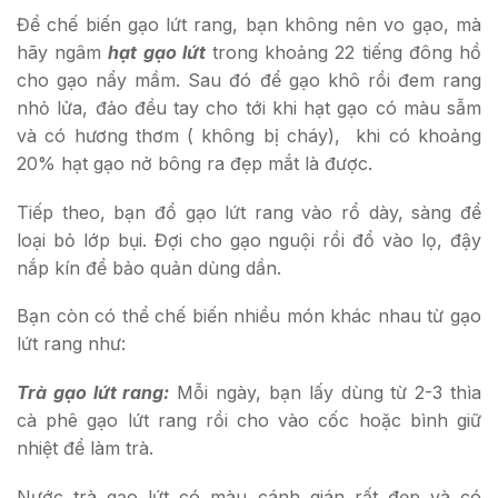
Để chế biến gạo lứt rang, bạn không nên vo gạo, mà
hãy ngâm
hạt gạo lứt
trong khoảng 22 tiếng đông hồ
cho gạo nẩy mầm. Sau đó để gạo khô rồi đem rang
nhỏ lửa, đảo đều tay cho tới khi hạt gạo có màu sẫm
và có hương thơm ( không bị cháy), khi có khoảng
20% hạt gạo nở bông ra đẹp mắt là được.
Tiếp theo, bạn đổ gạo lứt rang vào rổ dày, sàng để
loại bỏ lớp bụi. Đợi cho gạo nguội rồi đổ vào lọ, đậy
nắp kín để bảo quản dùng dần.
Bạn còn có thể chế biến nhiều món khác nhau từ gạo
lứt rang như:
Trà gạo lứt rang:
Mỗi ngày, bạn lấy dùng từ 2-3 thìa
cà phê gạo lứt rang rồi cho vào cốc hoặc bình giữ
nhiệt để làm trà.
Nước trà gạo lứt có màu cánh gián rất đẹp và có