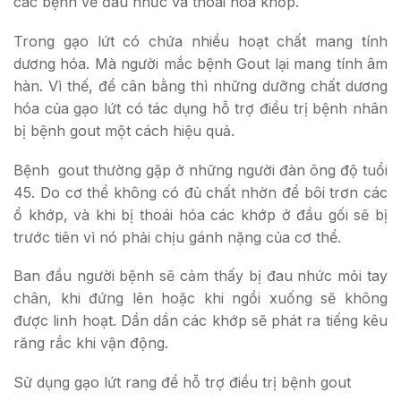
các bệnh về đau nhức và thoái hóa khớp.
Trong gạo lứt có chứa nhiều hoạt chất mang tính
dương hóa. Mà người mắc bệnh Gout lại mang tính âm
hàn. Vì thế, để cân bằng thì những dưỡng chất dương
hóa của gạo lứt có tác dụng hỗ trợ điều trị bệnh nhân
bị bệnh gout một cách hiệu quả.
Bệnh gout thường gặp ở những người đàn ông độ tuổi
45. Do cơ thể không có đủ chất nhờn để bôi trơn các
ổ khớp, và khi bị thoái hóa các khớp ở đầu gối sẽ bị
trước tiên vì nó phải chịu gánh nặng của cơ thể.
Ban đầu người bệnh sẽ cảm thấy bị đau nhức mỏi tay
chân, khi đứng lên hoặc khi ngồi xuống sẽ không
được linh hoạt. Dần dần các khớp sẽ phát ra tiếng kêu
răng rắc khi vận động.
Sử dụng gạo lứt rang để hỗ trợ điều trị bệnh gout