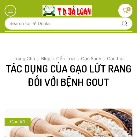
0
Search for
🍋 Fruits
Trang Chủ
Blog
Cốc Loại
Gạo Sạch
Gạo Lứt
TÁC DỤNG CỦA GẠO LỨT RANG
ĐỐI VỚI BỆNH GOUT
Gạo lứt