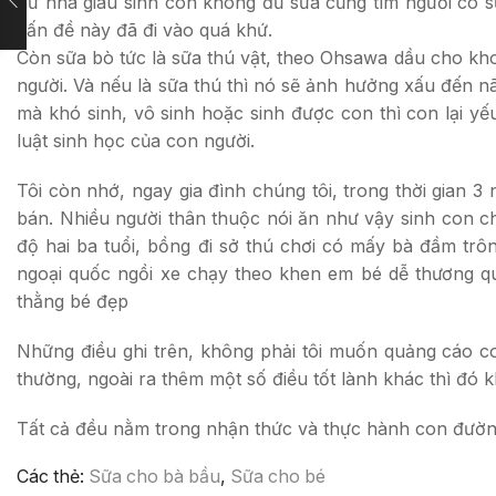
nữ nhà giàu sinh con không đủ sữa cũng tìm người có s
vấn đề này đã đi vào quá khứ.
Còn sữa bò tức là sữa thú vật, theo Ohsawa dầu cho kho
người. Và nếu là sữa thú thì nó sẽ ảnh hưởng xấu đến nã
mà khó sinh, vô sinh hoặc sinh được con thì con lại yếu
luật sinh học của con người.
Tôi còn nhớ, ngay gia đình chúng tôi, trong thời gian 
bán. Nhiều người thân thuộc nói ăn như vậy sinh con chắ
độ hai ba tuổi, bồng đi sở thú chơi có mấy bà đầm trô
ngoại quốc ngồi xe chạy theo khen em bé dễ thương qu
thằng bé đẹp
Những điều ghi trên, không phải tôi muốn quảng cáo c
thường, ngoài ra thêm một số điều tốt lành khác thì đó 
Tất cả đều nằm trong nhận thức và thực hành con đường 
Các thẻ:
Sữa cho bà bầu
,
Sữa cho bé