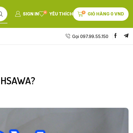
0
0
SIGN IN
YÊU THÍCH
GIỎ HÀNG
0
VND
Gọi 097.99.55.150
 OHSAWA?