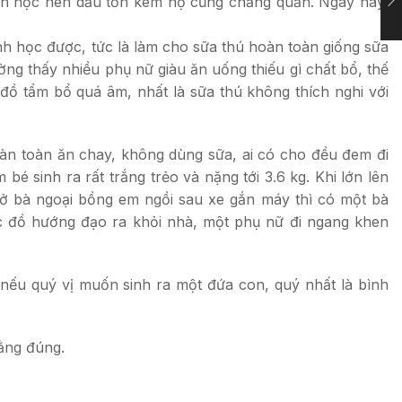
sinh học nên dầu tốn kém họ cũng chẳng quản. Ngày nay,
nh học được, tức là làm cho sữa thú hoàn toàn giống sữa
ờng thấy nhiều phụ nữ giàu ăn uống thiếu gì chất bổ, thế
u đồ tẩm bổ quá âm, nhất là sữa thú không thích nghi với
hoàn toàn ăn chay, không dùng sữa, ai có cho đều đem đi
é sinh ra rất trắng trẻo và nặng tới 3.6 kg. Khi lớn lên
chở bà ngoại bồng em ngồi sau xe gắn máy thì có một bà
ặc đồ hướng đạo ra khỏi nhà, một phụ nữ đi ngang khen
nếu quý vị muốn sinh ra một đứa con, quý nhất là bình
ằng đúng.