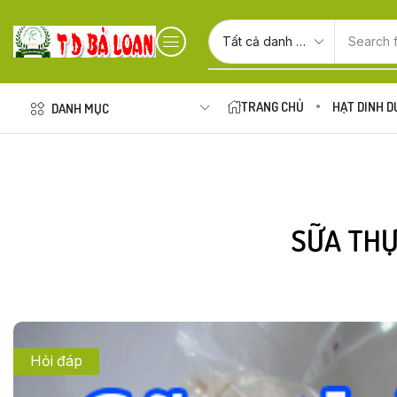
Search 
TRANG CHỦ
HẠT DINH 
DANH MỤC
SỮA THỰ
Hỏi đáp