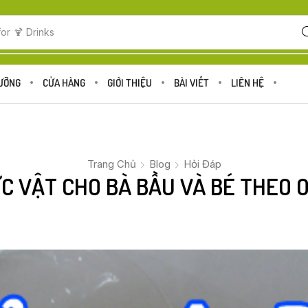
for
🍋 Fruits
DƯỠNG
CỬA HÀNG
GIỚI THIỆU
BÀI VIẾT
LIÊN HỆ
Trang Chủ
Blog
Hỏi Đáp
C VẬT CHO BÀ BẦU VÀ BÉ THEO