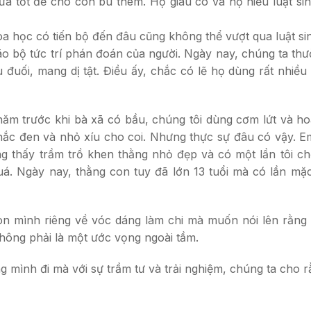
ữa tốt để cho con bú thêm. Họ giàu có và họ hiểu luật 
a học có tiến bộ đến đâu cũng không thể vượt qua luật si
o bộ tức trí phán đoán của người. Ngày nay, chúng ta thư
 đuối, mang dị tật. Điều ấy, chắc có lẽ họ dùng rất nhiề
3 năm trước khi bà xã có bầu, chúng tôi dùng cơm lứt và 
c đen và nhỏ xíu cho coi. Nhưng thực sự đâu có vậy. Em b
ng thấy trầm trồ khen thằng nhỏ đẹp và có một lần tôi 
á. Ngày nay, thằng con tuy đã lớn 13 tuổi mà có lần m
on mình riêng về vóc dáng làm chi mà muốn nói lên rằng 
không phải là một ước vọng ngoài tầm.
mình đi mà với sự trầm tư và trải nghiệm, chúng ta cho r