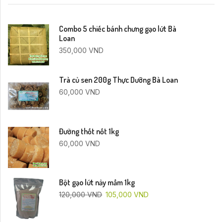
Combo 5 chiếc bánh chưng gạo lứt Bà
Loan
350,000
VND
Trà củ sen 200g Thực Dưỡng Bà Loan
60,000
VND
Đường thốt nốt 1kg
60,000
VND
Bột gạo lứt nảy mầm 1kg
120,000
VND
105,000
VND