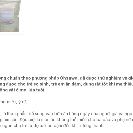
 dương chuẩn theo phương pháp Ohsawa, đã được thử nghiệm và đi
g được cho trẻ sơ sinh, trẻ em ăn dặm, dùng rất tốt khi mẹ thi
ng vật ở mọi lứa tuổi.
ng (mè), ỷ dĩ,….
 là thực phẩm bổ sung vào bữa ăn hàng ngày của người già và ngư
g giảm cân. Đặc biệt là món ăn không thể thiếu cho bà bầu và phụ n
ngon cho trẻ từ độ tuổi ăn dặm đến khi trưởng thành.