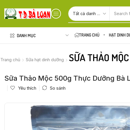
Search 
TRANG CHỦ
HẠT DINH 
DANH MỤC
SỮA THẢO MỘC
Trang chủ
Sữa hạt dinh dưỡng
Sữa Thảo Mộc 500g Thực Dưỡng Bà 
Yêu thích
So sánh