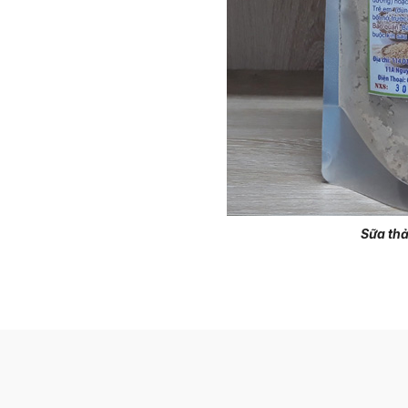
Sữa th