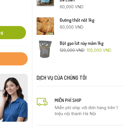
60,000
VND
Đường thốt nốt 1kg
60,000
VND
ng
Bột gạo lứt nảy mầm 1kg
120,000
VND
105,000
VND
DỊCH VỤ CỦA CHÚNG TÔI
bạn.
MIỄN PHÍ SHIP
Miễn phí ship với đơn hàng trên 1
triệu nội thành Hà Nội