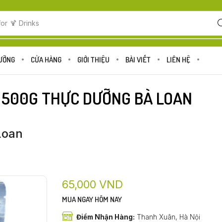
for
🍋 Fruits
DƯỠNG
CỬA HÀNG
GIỚI THIỆU
BÀI VIẾT
LIÊN HỆ
 500G THỰC DƯỠNG BÀ LOAN
Loan
65,000
VND
MUA NGAY HÔM NAY
Điểm Nhận Hàng:
Thanh Xuân, Hà Nội