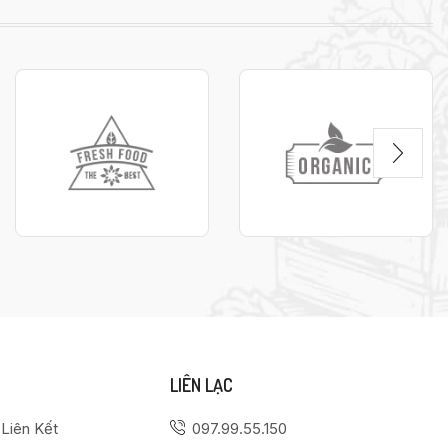
LIÊN LẠC
 Liên Kết
097.99.55.150