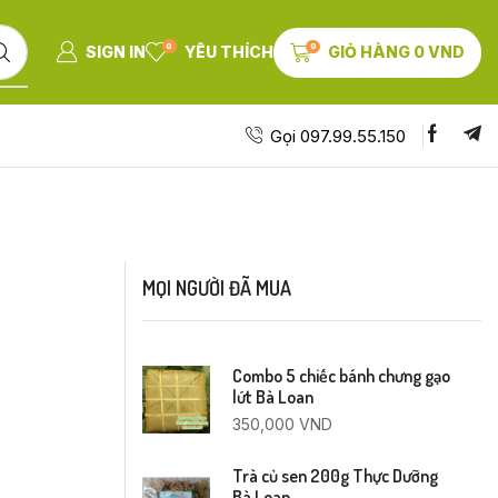
0
0
SIGN IN
YÊU THÍCH
GIỎ HÀNG
0
VND
Gọi 097.99.55.150
MỌI NGƯỜI ĐÃ MUA
Combo 5 chiếc bánh chưng gạo
lứt Bà Loan
350,000
VND
Trà củ sen 200g Thực Dưỡng
Bà Loan