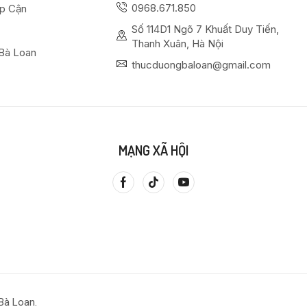
0968.671.850
ếp Cận
Số 114D1 Ngõ 7 Khuất Duy Tiến,
Thanh Xuân, Hà Nội
Bà Loan
thucduongbaloan@gmail.com
MẠNG XÃ HỘI
Bà Loan.