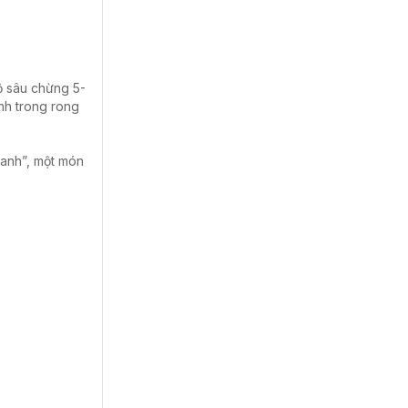
ộ sâu chừng 5-
nh trong rong
 xanh”, một món