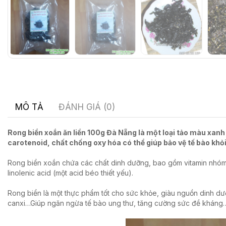
MÔ TẢ
ĐÁNH GIÁ (0)
Rong biển xoắn ăn liền 100g Đà Nẵng là một loại tảo màu xanh 
carotenoid, chất chống oxy hóa có thể giúp bảo vệ tế bào khỏi 
Rong biển xoắn chứa các chất dinh dưỡng, bao gồm vitamin nhóm 
linolenic acid (một acid béo thiết yếu).
Rong biển là một thực phẩm tốt cho sức khỏe, giàu nguồn dinh dư
canxi…Giúp ngăn ngừa tế bào ung thư, tăng cường sức đề kháng