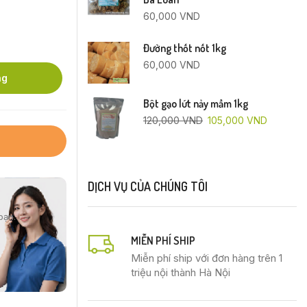
60,000
VND
Đường thốt nốt 1kg
60,000
VND
ng
Bột gạo lứt nảy mầm 1kg
120,000
VND
105,000
VND
DỊCH VỤ CỦA CHÚNG TÔI
bạn.
MIỄN PHÍ SHIP
Miễn phí ship với đơn hàng trên 1
triệu nội thành Hà Nội