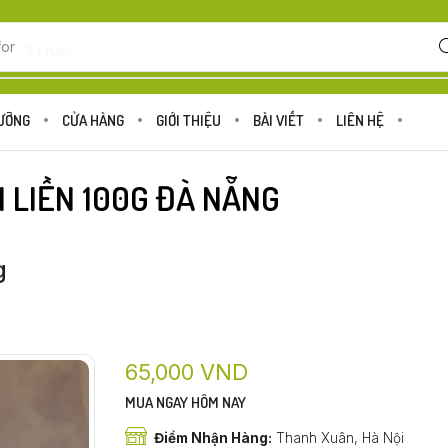
for
🍋 Fruits
DƯỠNG
CỬA HÀNG
GIỚI THIỆU
BÀI VIẾT
LIÊN HỆ
 LIỀN 100G ĐÀ NẴNG
g
65,000
VND
MUA NGAY HÔM NAY
Điểm Nhận Hàng:
Thanh Xuân, Hà Nội