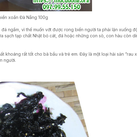
biển xoắn Đà Nẵng 100g
 đá ngầm, vì thế muốn vớt được rong biển người ta phải lặn xuống đ
ửa sạch tạp chất Nhặt bỏ cát, đá hoặc những con sò, con hàu còn dí
ất khoáng rất tốt cho bà bầu và trẻ em. Đây là một loại hải sản “rau
n người.