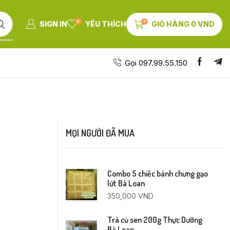
0
0
SIGN IN
YÊU THÍCH
GIỎ HÀNG
0
VND
Gọi 097.99.55.150
MỌI NGƯỜI ĐÃ MUA
Combo 5 chiếc bánh chưng gạo
lứt Bà Loan
350,000
VND
Trà củ sen 200g Thực Dưỡng
Bà Loan