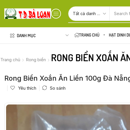
Search 
TRANG CHỦ
HẠT DINH 
DANH MỤC
RONG BIỂN XOẮN ĂN
Trang chủ
Rong biển
Rong Biển Xoắn Ăn Liền 100g Đà Nẵn
Yêu thích
So sánh