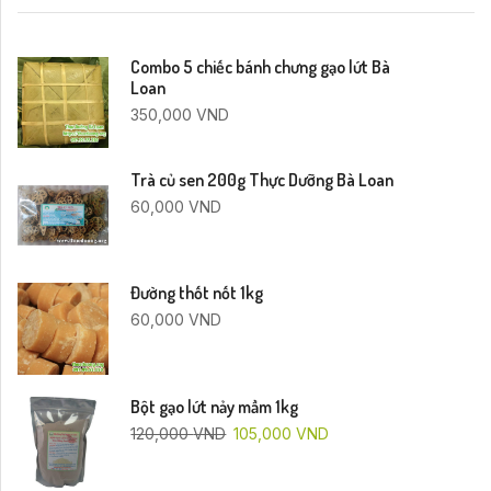
Combo 5 chiếc bánh chưng gạo lứt Bà
Loan
350,000
VND
Trà củ sen 200g Thực Dưỡng Bà Loan
60,000
VND
Đường thốt nốt 1kg
60,000
VND
Bột gạo lứt nảy mầm 1kg
120,000
VND
105,000
VND