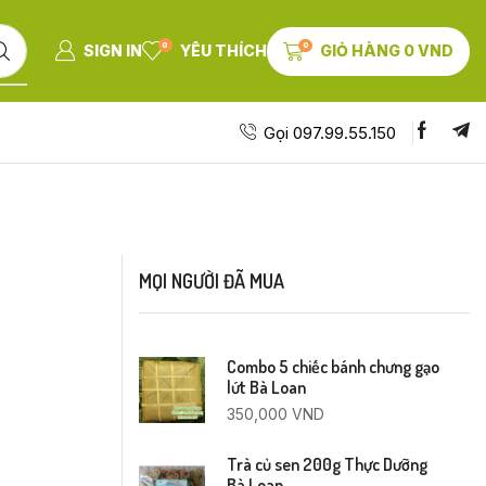
0
0
SIGN IN
YÊU THÍCH
GIỎ HÀNG
0
VND
Gọi 097.99.55.150
MỌI NGƯỜI ĐÃ MUA
Combo 5 chiếc bánh chưng gạo
lứt Bà Loan
350,000
VND
Trà củ sen 200g Thực Dưỡng
Bà Loan