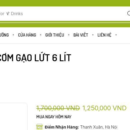
for
🍋 Fruits
DƯỠNG
CỬA HÀNG
GIỚI THIỆU
BÀI VIẾT
LIÊN HỆ
CƠM GẠO LỨT 6 LÍT
1,700,000
VND
1,250,000
VND
MUA NGAY HÔM NAY
Điểm Nhận Hàng:
Thanh Xuân, Hà Nội