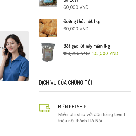
60,000
VND
Đường thốt nốt 1kg
60,000
VND
Bột gạo lứt nảy mầm 1kg
bạn.
120,000
VND
105,000
VND
DỊCH VỤ CỦA CHÚNG TÔI
MIỄN PHÍ SHIP
Miễn phí ship với đơn hàng trên 1
triệu nội thành Hà Nội