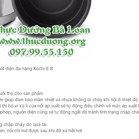
ất điện đa năng Kochi 6 lít
uổi thọ cho sản phẩm.
ơ le giúp đảm bảo mâm nhiệt và nhựa không bị chảy khi nồi ở nhiệt độ
hì bộ vi xử lí của nồi áp suất sẽ tự động điều chỉnh về mức áp suất h
phép, nguồn điện cũng sẽ tự động ngắt để tránh tình trạng chập chá
g chập cháy do quá tải.
n, nồi chỉ mở được sau khi đã xả hết hơi.