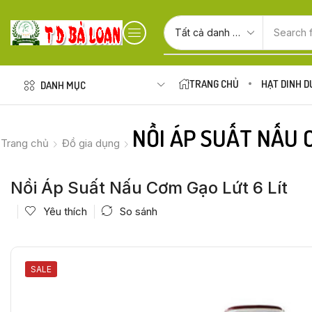
Search 
TRANG CHỦ
HẠT DINH 
DANH MỤC
NỒI ÁP SUẤT NẤU 
Trang chủ
Đồ gia dụng
Nồi Áp Suất Nấu Cơm Gạo Lứt 6 Lít
Yêu thích
So sánh
SALE