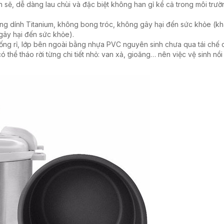
 sẽ, dễ dàng lau chùi và đặc biệt không han gỉ kể cả trong môi trư
g dính Titanium, không bong tróc, không gây hại đến sức khỏe (kh
gây hại đến sức khỏe).
chống rỉ, lớp bên ngoài bằng nhựa PVC nguyên sinh chưa qua tái chế 
ó thể tháo rời từng chi tiết nhỏ: van xả, gioăng… nên việc vệ sinh nồi 