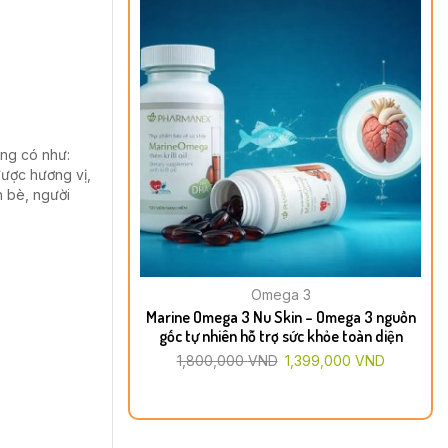
ông có như:
được hương vị,
n bè, người
Omega 3
Marine Omega 3 Nu Skin – Omega 3 nguồn
gốc tự nhiên hỗ trợ sức khỏe toàn diện
1,800,000
VND
1,399,000
VND