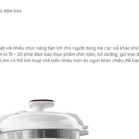
đủ đảm bảo
biệt với nhiều chức năng tiện ích cho người dùng mà các nồi khác kh
an từ 15 – 20 phút đảm bảo thực phẩm chín mềm, bổ dưỡng, giữ trọn 
ị em có thể linh hoạt chế biến nhiều món ăn ngon khác chiêu đãi bạ