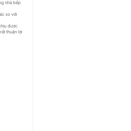
ờng nhà bếp
ác so với
chịu được
rất thuận lợi