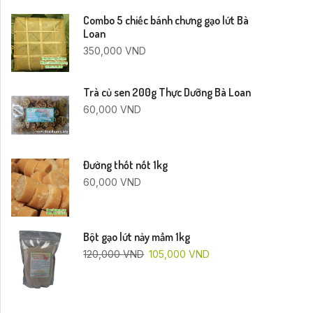
Combo 5 chiếc bánh chưng gạo lứt Bà
Loan
350,000
VND
Trà củ sen 200g Thực Dưỡng Bà Loan
60,000
VND
Đường thốt nốt 1kg
60,000
VND
Bột gạo lứt nảy mầm 1kg
120,000
VND
105,000
VND