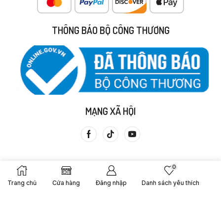
THÔNG BÁO BỘ CÔNG THƯƠNG
MẠNG XÃ HỘI
0
Trang chủ
Cửa hàng
Đăng nhập
Danh sách yêu thích
Copyright © 2013 Cửa Hàng Thực Dưỡng Bà Loan. Được Tạo
Bởi – Gạo Lứt Bà Loan.