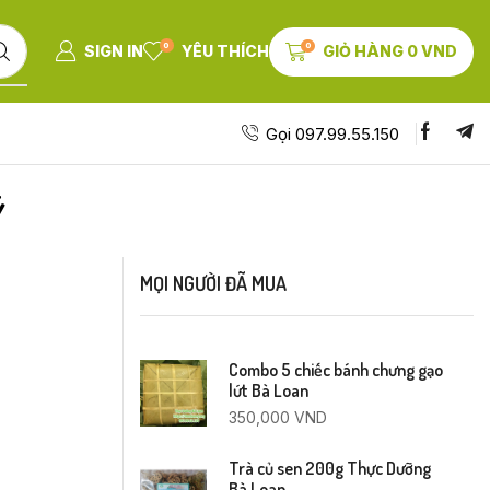
0
0
SIGN IN
YÊU THÍCH
GIỎ HÀNG
0
VND
Gọi 097.99.55.150
Ỹ
MỌI NGƯỜI ĐÃ MUA
Combo 5 chiếc bánh chưng gạo
lứt Bà Loan
350,000
VND
Trà củ sen 200g Thực Dưỡng
Bà Loan