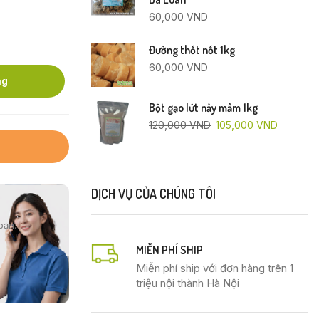
60,000
VND
Đường thốt nốt 1kg
60,000
VND
ng
Bột gạo lứt nảy mầm 1kg
120,000
VND
105,000
VND
DỊCH VỤ CỦA CHÚNG TÔI
bạn.
MIỄN PHÍ SHIP
Miễn phí ship với đơn hàng trên 1
triệu nội thành Hà Nội