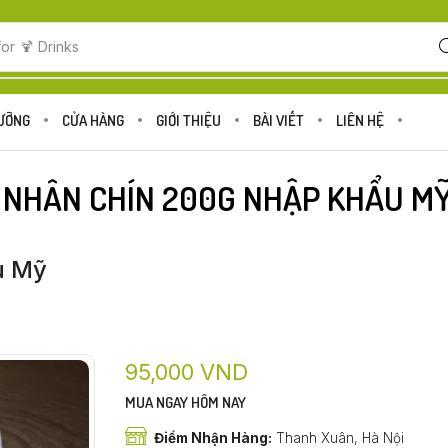
for
🍹 Drinks
DƯỠNG
CỬA HÀNG
GIỚI THIỆU
BÀI VIẾT
LIÊN HỆ
 NHÂN CHÍN 200G NHẬP KHẨU M
u Mỹ
95,000
VND
MUA NGAY HÔM NAY
Điểm Nhận Hàng:
Thanh Xuân, Hà Nội