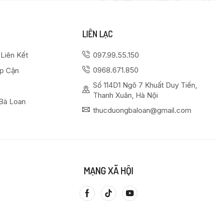
LIÊN LẠC
 Liên Kết
097.99.55.150
0968.671.850
ếp Cận
Số 114D1 Ngõ 7 Khuất Duy Tiến,
Thanh Xuân, Hà Nội
Bà Loan
thucduongbaloan@gmail.com
MẠNG XÃ HỘI