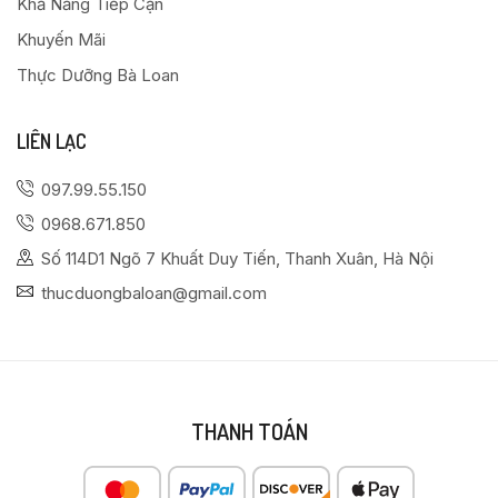
Khả Năng Tiếp Cận
Khuyến Mãi
Thực Dưỡng Bà Loan
LIÊN LẠC
097.99.55.150
0968.671.850
Số 114D1 Ngõ 7 Khuất Duy Tiến, Thanh Xuân, Hà Nội
thucduongbaloan@gmail.com
THANH TOÁN