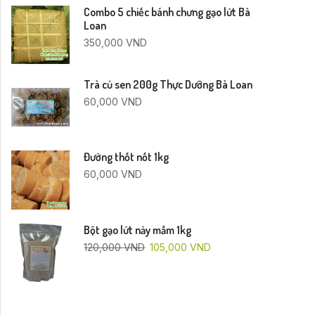
Combo 5 chiếc bánh chưng gạo lứt Bà
Loan
350,000
VND
Trà củ sen 200g Thực Dưỡng Bà Loan
60,000
VND
Đường thốt nốt 1kg
60,000
VND
Bột gạo lứt nảy mầm 1kg
120,000
VND
105,000
VND