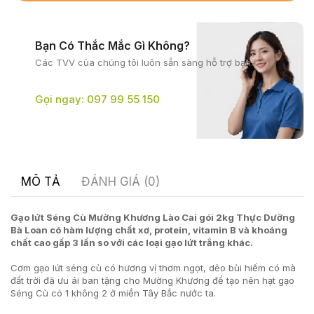
Bạn Có Thắc Mắc Gì Không?
Các TVV của chúng tôi
luôn sẵn sàng hỗ trợ bạn.
Gọi ngay: 097 99 55 150
MÔ TẢ
ĐÁNH GIÁ (0)
Gạo lứt Séng Cù Mường Khương Lào Cai gói 2kg Thực Dưỡng
Bà Loan có hàm lượng chất xơ, protein, vitamin B và khoáng
chất cao gấp 3 lần so với các loại gạo lứt trắng khác.
Cơm gạo lứt séng cù có hương vị thơm ngọt, dẻo bùi hiếm có mà
đất trời đã ưu ái ban tặng cho Mường Khương để tạo nên hạt gạo
Séng Cù có 1 không 2 ở miền Tây Bắc nước ta.