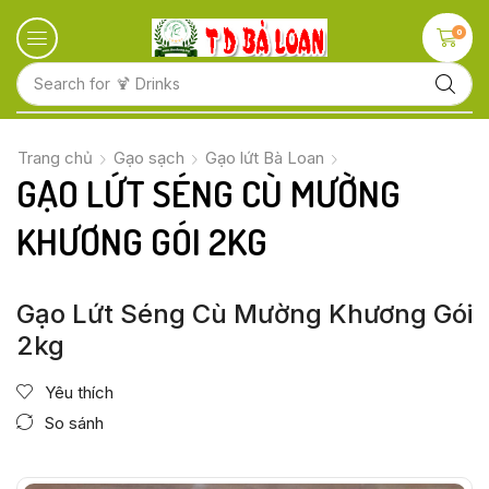
0
Search for
🍋 Fruits
Trang chủ
Gạo sạch
Gạo lứt Bà Loan
GẠO LỨT SÉNG CÙ MƯỜNG
KHƯƠNG GÓI 2KG
Gạo Lứt Séng Cù Mường Khương Gói
2kg
Yêu thích
So sánh