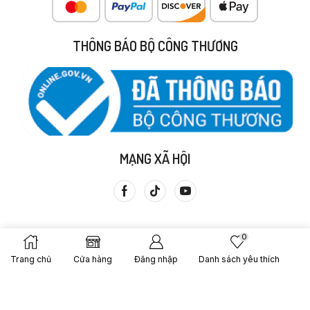
THÔNG BÁO BỘ CÔNG THƯƠNG
MẠNG XÃ HỘI
0
Trang chủ
Cửa hàng
Đăng nhập
Danh sách yêu thích
Copyright © 2013 Cửa Hàng Thực Dưỡng Bà Loan. Được Tạo
Bởi – Gạo Lứt Bà Loan.