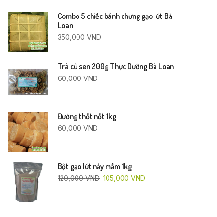
Combo 5 chiếc bánh chưng gạo lứt Bà
Loan
350,000
VND
Trà củ sen 200g Thực Dưỡng Bà Loan
60,000
VND
Đường thốt nốt 1kg
60,000
VND
Bột gạo lứt nảy mầm 1kg
120,000
VND
105,000
VND