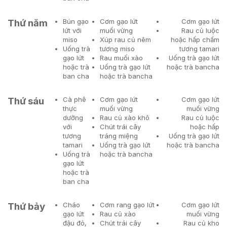
Thứ năm
Bún gạo
Cơm gạo lứt
Cơm gạo lứt
lứt với
muối vừng
Rau củ luộc
miso
Xúp rau củ nêm
hoặc hấp chấm
Uống trà
tương miso
tương tamari
gạo lứt
Rau muối xào
Uống trà gạo lứt
hoặc trà
Uống trà gạo lứt
hoặc trà bancha
ban cha
hoặc trà bancha
Thứ sáu
Cà phê
Cơm gạo lứt
Cơm gạo lứt
thực
muối vừng
muối vừng
dưỡng
Rau củ xào khô
Rau củ luộc
với
Chút trái cây
hoặc hấp
tương
tráng miệng
Uống trà gạo lứt
tamari
Uống trà gạo lứt
hoặc trà bancha
Uống trà
hoặc trà bancha
gạo lứt
hoặc trà
ban cha
Thứ bảy
Cháo
Cơm rang gạo lứt
Cơm gạo lứt
gạo lứt
Rau củ xào
muối vừng
đậu đỏ,
Chút trái cây
Rau củ kho