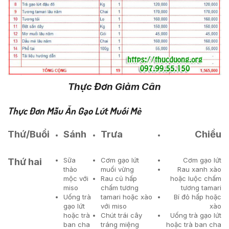
Thực Đơn Giảm Cân
Thực Đơn Mẫu Ăn Gạo Lứt Muối Mè
Thứ/Buổi
Sánh
Trưa
Chiều
Thứ hai
Sữa
Cơm gạo lứt
Cơm gạo lứt
thảo
muối vừng
Rau xanh xào
mộc với
Rau củ hấp
hoặc luộc chấm
miso
chấm tương
tương tamari
Uống trà
tamari hoặc xào
Bí đỏ hấp hoặc
gạo lứt
với miso
xào
hoặc trà
Chút trái cây
Uống trà gạo lứt
ban cha
tráng miệng
hoặc trà ban cha