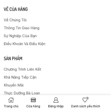
VỀ CỦA HÀNG
Về Chúng Tôi
Thông Tin Giao Hàng
Sự Nghiệp Của Bạn
Điều Khoản Và Điều Kiện
SẢN PHẨM
Chương Trình Liên Kết
Khả Năng Tiếp Cận
Khuyến Mãi
Thực Dưỡng Bà Loan
0
Trang chủ
Cửa hàng
Đăng nhập
Danh sách yêu thích
LIÊN LẠC