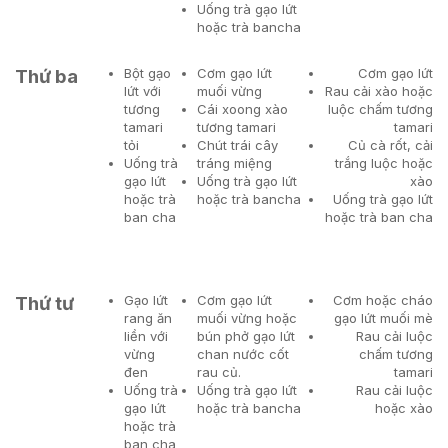
Uống trà gạo lứt
hoặc trà bancha
Thứ ba
Bột gạo
Cơm gạo lứt
Cơm gạo lứt
lứt với
muối vừng
Rau cải xào hoặc
tương
Cái xoong xào
luộc chấm tương
tamari
tương tamari
tamari
tỏi
Chút trái cây
Củ cà rốt, cải
Uống trà
tráng miệng
trắng luộc hoặc
gạo lứt
Uống trà gạo lứt
xào
hoặc trà
hoặc trà bancha
Uống trà gạo lứt
ban cha
hoặc trà ban cha
Thứ tư
Gạo lứt
Cơm gạo lứt
Cơm hoặc cháo
rang ăn
muối vừng hoặc
gạo lứt muối mè
liền với
bún phở gạo lứt
Rau cải luộc
vừng
chan nước cốt
chấm tương
đen
rau củ.
tamari
Uống trà
Uống trà gạo lứt
Rau cải luộc
gạo lứt
hoặc trà bancha
hoặc xào
hoặc trà
ban cha