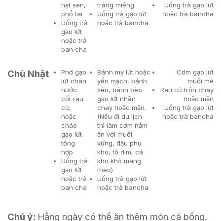
hạt sen,
tráng miệng
Uống trà gạo lứt
phổ tai
Uống trà gạo lứt
hoặc trà bancha
Uống trà
hoặc trà bancha
gạo lứt
hoặc trà
ban cha
Chủ Nhật
Phở gạo
Bánh mỳ lứt hoặc
Cơm gạo lứt
lứt chan
yến mạch, bánh
muối mè
nước
xèo, bánh bèo
Rau củ trộn chay
cốt rau
gạo lứt nhân
hoặc mặn
củ,
chay hoặc mặn.
Uống trà gạo lứt
hoặc
(Nếu đi du lịch
hoặc trà bancha
cháo
thì làm cơm nắm
gạo lứt
ăn với muối
tổng
vừng, đậu phụ
hợp
kho, tô dim, cá
Uống trà
kho khô mang
gạo lứt
theo)
hoặc trà
Uống trà gạo lứt
ban cha
hoặc trà bancha
Chú ý:
Hằng ngày có thể ăn thêm món cá bống,