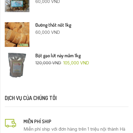
60,000
VND
Đường thốt nốt 1kg
60,000
VND
Bột gạo lứt nảy mầm 1kg
120,000
VND
105,000
VND
DỊCH VỤ CỦA CHÚNG TÔI
MIỄN PHÍ SHIP
Miễn phí ship với đơn hàng trên 1 triệu nội thành Hà