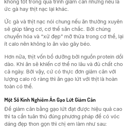
không tốt trong quá trình giảm cân nhưng nếu là
ức gà hay thịt nạc lại khác.
Ức gà và thịt nạc nói chung nếu ăn thường xuyên
sẽ giúp tăng cơ, cơ thể săn chắc. Bởi chúng
chuyển hóa và “xử đẹp” mỡ thừa trong cơ thể, lại
ít calo nên không lo ăn vào gây béo.
Hơn nữa, thịt vốn bổ dưỡng bởi nguồn protein dồi
dào. Khi ăn sẽ khiến cơ thể no lâu và đủ chất cho
cả ngày. Bởi vậy, cứ có thực đơn giảm cân với
lượng calo rõ ràng thì ăn gạo lứt với thịt là hoàn
toàn có thể.
Một Số Kinh Nghiêm Ăn Gạo Lứt Giảm Cân
Để giảm cân bằng gạo lứt đạt được hiệu quả cao
thì ta cần tuân thủ đúng phương pháp để có vóc
dáng đẹp thon gọn thì chị em làm như sau: