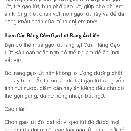
lứt, trà gạo lứt, bún phở gạo lứt, giúp cho chị em
ăn không biết chán với món gạo lứt này và để đa
dạng khẩu phần của mình chị em nhé!
Giảm Cân Bằng Cốm Gạo Lứt Rang Ăn Liền
Bạn có thể mua gạo lứt rang tại Cửa Hàng Gạo
Lứt Bà Loan hoặc bạn có thể tự làm để ăn (hơi
vất vả).
Bởi rang gạo lứt nên không lo lượng dưỡng chất
bị bay biến. Ăn lại no lâu do hạt gạo lứt rang vốn
tính hút nước, giảm cân hay ăn kiêng đều cho cơ
thể gọn gàng, da dẻ hồng nhuận bất ngờ.
Cách làm
Chọn gạo lứt đỏ loại tốt vì gạo lứt đỏ được mọi
chị em ưu dùng hơn các loại gạo lứt khác, bởi nó