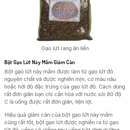
Gạo lứt rang ăn liền
Bột Gạo Lứt Nảy Mầm Giảm Cân
Bột gạo lứt nảy mầm được làm từ gạo lứt đỏ
nguyên chất và được nghiền mịn, có màu nâu
hoặc hơi đỏ đặc trưng của gạo lứt đỏ. Cách dùng
rất đơn giản bạn chỉ cần hòa với nước sôi 80 độ
C là uống được rất đơn giản, tiện lợi.
Hiệu quả giảm cân của bột gạo lứt nảy mầm
cũng rất tốt, bột gạo lứt được nghiền ra từ gạo
lứt đỏ, uống sẽ giống như uống bột dinh dưỡng.