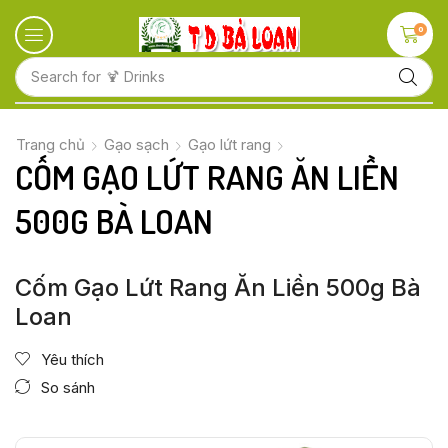
0
Search for
🍹 Drinks
Trang chủ
Gạo sạch
Gạo lứt rang
CỐM GẠO LỨT RANG ĂN LIỀN
500G BÀ LOAN
Cốm Gạo Lứt Rang Ăn Liền 500g Bà
Loan
Yêu thích
So sánh