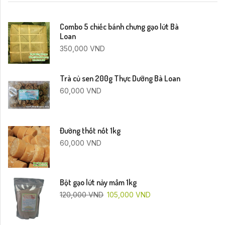
Combo 5 chiếc bánh chưng gạo lứt Bà
Loan
350,000
VND
Trà củ sen 200g Thực Dưỡng Bà Loan
60,000
VND
Đường thốt nốt 1kg
60,000
VND
Bột gạo lứt nảy mầm 1kg
120,000
VND
105,000
VND