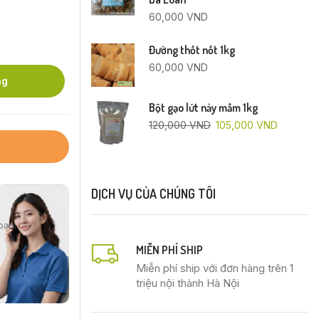
60,000
VND
Đường thốt nốt 1kg
60,000
VND
ng
Bột gạo lứt nảy mầm 1kg
120,000
VND
105,000
VND
DỊCH VỤ CỦA CHÚNG TÔI
bạn.
MIỄN PHÍ SHIP
Miễn phí ship với đơn hàng trên 1
triệu nội thành Hà Nội