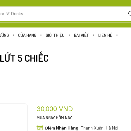
for
🍹 Drinks
DƯỠNG
CỬA HÀNG
GIỚI THIỆU
BÀI VIẾT
LIÊN HỆ
LỨT 5 CHIẾC
30,000
VND
MUA NGAY HÔM NAY
Điểm Nhận Hàng:
Thanh Xuân, Hà Nội