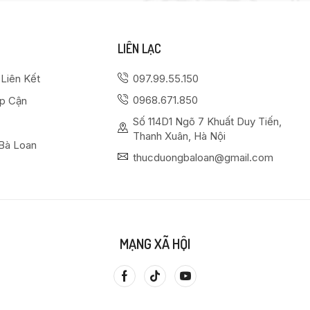
LIÊN LẠC
 Liên Kết
097.99.55.150
0968.671.850
ếp Cận
Số 114D1 Ngõ 7 Khuất Duy Tiến,
Thanh Xuân, Hà Nội
Bà Loan
thucduongbaloan@gmail.com
MẠNG XÃ HỘI