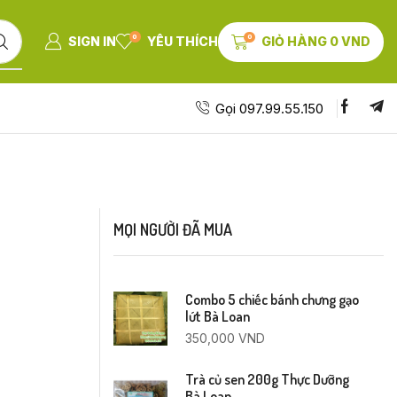
0
0
SIGN IN
YÊU THÍCH
GIỎ HÀNG
0
VND
Gọi 097.99.55.150
MỌI NGƯỜI ĐÃ MUA
Combo 5 chiếc bánh chưng gạo
lứt Bà Loan
350,000
VND
Trà củ sen 200g Thực Dưỡng
Bà Loan