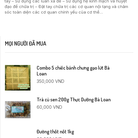
tay – Sử dụng các luân xa để – Sử dụng hệ kinh mạch và huyệt
đạo để chữa trị – Đặt tay chữa trị các cơ quan nội tạng và chăm
sóc toàn diện các cơ quan chính yếu của cơ thể…
MỌI NGƯỜI ĐÃ MUA
Combo 5 chiếc bánh chưng gạo lứt Bà
Loan
350,000
VND
Trà củ sen 200g Thực Dưỡng Bà Loan
60,000
VND
Đường thốt nốt 1kg