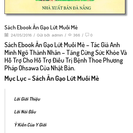
Sách Ebook Ăn Gạo Lứt Muối Mè
24/05/2016
/
Gửi bởi
admin
/
366
/
0
Sách Ebook Ăn Gạo Lứt Muối Mè – Tác Giả Anh
Minh Ngô Thành Nhân – Tăng Cừng Sức Khỏe Và
Hỗ Trợ Cho Hỗ Trợ Điều Trị Bệnh Thoe Phương
Pháp Ohsawa Của Nhật Bản.
Mục Lục – Sách Ăn Gạo Lứt Muối Mè
Lời Giới Thiệu
Lời Nói Đầu
Ỳ Kiến Của Y Giới