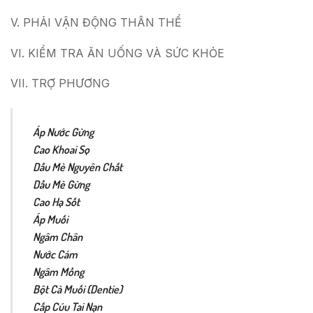
V. PHẢI VẬN ĐỘNG THÂN THỂ
VI. KIỂM TRA ĂN UỐNG VÀ SỨC KHỎE
VII. TRỢ PHƯƠNG
Áp Nước Gừng
Cao Khoai Sọ
Dầu Mè Nguyên Chất
Dầu Mè Gừng
Cao Hạ Sốt
Áp Muối
Ngâm Chân
Nước Cám
Ngâm Mồng
Bột Cà Muối (Dentie)
Cấp Cúu Tai Nạn