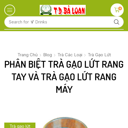
0
Search for
🍋 Fruits
Trang Chủ
Blog
Trà Các Loại
Trà Gạo Lứt
PHÂN BIỆT TRÀ GẠO LỨT RANG
TAY VÀ TRÀ GẠO LỨT RANG
MÁY
Trà gạo lứt