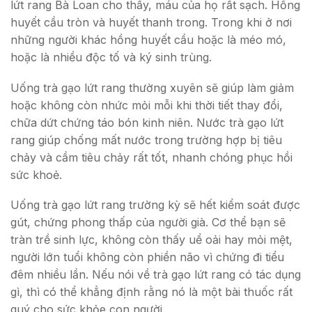
lứt rang Bà Loan cho thấy, máu của họ rất sạch. Hồng
huyết cầu tròn và huyết thanh trong. Trong khi ở nơi
những người khác hồng huyết cầu hoặc là méo mó,
hoặc là nhiều độc tố và ký sinh trùng.
Uống trà gạo lứt rang thường xuyên sẽ giúp làm giảm
hoặc không còn nhức mỏi mỗi khi thời tiết thay đổi,
chữa dứt chứng táo bón kinh niên. Nước trà gạo lứt
rang giúp chống mất nước trong trường hợp bị tiêu
chảy và cầm tiêu chảy rất tốt, nhanh chóng phục hồi
sức khoẻ.
Uống trà gạo lứt rang trường kỳ sẽ hết kiểm soát được
gút, chứng phong thấp của người già. Cơ thể bạn sẽ
tràn trề sinh lực, không còn thấy uể oải hay mỏi mệt,
người lớn tuổi không còn phiền não vì chứng đi tiểu
đêm nhiều lần. Nếu nói về trà gạo lứt rang có tác dụng
gì, thì có thể khẳng định rằng nó là một bài thuốc rất
quý cho sức khỏe con người.