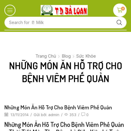
0
Search for
🥝 Kiwi
Trang Chủ
Blog
Sức Khỏe
NHỮNG MÓN ĂN HỖ TRỢ CHO
BỆNH VIÊM PHẾ QUẢN
Những Món Ăn Hỗ Trợ Cho Bệnh Viêm Phế Quản
13/11/2014
/
Gửi bởi
admin
/
353
/
0
Những Món Ăn Hỗ Trợ Cho Bệnh Viêm Phế Quản