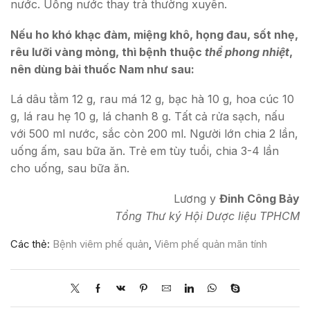
nước. Uống nước thay trà thường xuyên.
Nếu ho khó khạc đàm, miệng khô, họng đau, sốt nhẹ,
rêu lưỡi vàng mỏng, thì bệnh thuộc
thể phong nhiệt
,
nên dùng bài thuốc Nam như sau:
Lá dâu tằm 12 g, rau má 12 g, bạc hà 10 g, hoa cúc 10
g, lá rau hẹ 10 g, lá chanh 8 g. Tất cả rửa sạch, nấu
với 500 ml nước, sắc còn 200 ml. Người lớn chia 2 lần,
uống ấm, sau bữa ăn. Trẻ em tùy tuổi, chia 3-4 lần
cho uống, sau bữa ăn.
Lương y
Đinh Công Bảy
Tổng Thư ký Hội Dược liệu TPHCM
Các thẻ:
Bệnh viêm phế quản
,
Viêm phế quản mãn tính