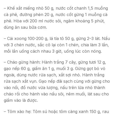
– Khế xắt miếng nhỏ 50 g
,
nước cốt chanh 1,5 muỗng
cà phê
,
đường phèn 20 g, nước cốt gừng 1 muỗng cà
phê. Hòa với 200 ml nước sôi, ngâm khoảng 5 phút,
dùng ăn sau bữa cơm.
– Cải xoong 100-200 g, lá tía tô 50 g, gừng 2–3 lát. Nấu
với 3 chén nước, sắc cô lại còn 1 chén, chia làm 3 lần,
mỗi lần uống cách nhau 3 giờ, uống lúc còn nóng.
– Cháo gừng hành: Hành trắng 7 cây, gừng tươi 12 g,
gạo nếp 60 g, giấm ăn 1 g, muối 3 g. Gừng gọt bỏ vỏ
ngoài, dùng nước rửa sạch, xắt sợi nhỏ. Hành trắng
rửa sạch xắt vụn. Gạo nếp đãi sạch cùng với gừng cho
vào nồi, đổ nước vừa lượng, nấu trên lửa nhỏ thành
cháo rồi cho hành vào nấu sôi, nêm muối, lát sau cho
giấm vào là được.
– Tôm xào hẹ: Tôm sú hoặc tôm càng xanh 150 g, rau