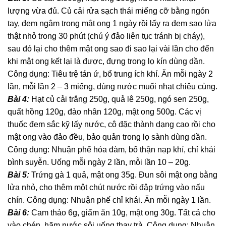
lượng vừa đủ. Củ cải rửa sạch thái miếng cỡ bằng ngón
tay, đem ngâm trong mật ong 1 ngày rồi lấy ra đem sao lửa
thật nhỏ trong 30 phút (chú ý đảo liên tục tránh bị cháy),
sau đó lại cho thêm mật ong sao đi sao lại vài lần cho đến
khi mật ong kết lại là được, đựng trong lọ kín dùng dần.
Công dụng: Tiêu trệ tán ứ, bổ trung ích khí. Ăn mỗi ngày 2
lần, mỗi lần 2 – 3 miếng, dùng nước muối nhạt chiêu cùng.
Bài 4:
Hạt củ cải trắng 250g, quả lê 250g, ngó sen 250g,
quất hồng 120g, đào nhân 120g, mật ong 500g. Các vị
thuốc đem sắc kỹ lấy nước, cô đặc thành dạng cao rồi cho
mật ong vào đảo đều, bảo quản trong lọ sành dùng dần.
Công dụng: Nhuận phế hóa đàm, bổ thận nạp khí, chỉ khái
bình suyễn. Uống mỗi ngày 2 lần, mỗi lần 10 – 20g.
Bài 5:
Trứng gà 1 quả, mật ong 35g. Đun sôi mật ong bằng
lửa nhỏ, cho thêm một chút nước rồi đập trứng vào nấu
chín. Công dụng: Nhuận phế chỉ khái. Ăn mỗi ngày 1 lần.
Bài 6:
Cam thảo 6g, giấm ăn 10g, mật ong 30g. Tất cả cho
vào chén, hãm nước sôi uống thay trà. Công dụng: Nhuận