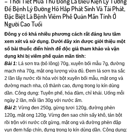
– Thời Tiết Mùa Thu Đông Là Điều Kiện Lý Tưởng
Để Bệnh Lý Đường Hô Hấp Phát Sinh Và Tái Phát,
Đặc Biệt Là Bệnh Viêm Phế Quản Mãn Tính Ở
Người Cao Tuổi
Đông y có khá nhiều phương cách rất đáng lưu tâm
xem xét và sử dụng. Dưới đây xin được giới thiệu một
số bài thuốc điển hình để độc giả tham khảo và vận
dụng khi bị viêm phế quản mãn tính:
Bài 1:
Lá sơn tra (bỏ lông) 70g, xuyên bối mẫu 7g, đường
mạch nha 70g, mật ong lượng vừa đủ. Đem lá sơn tra sắc
2 lần lấy nước rồi hòa với bột xuyên bối mẫu, mật ong và
đường mạch nha, cô thành cao, đựng trong lọ kín dùng
dần. Công dụng: Tuyên phế, hóa đàm, chỉ khái. Uống mỗi
ngày 2 lần, mỗi lần 30g với nước ấm.
Bài 2:
Vừng đen 250g, gừng tươi 120g, đường phèn
120g, mật ong 120g. Vừng đen sao chín sấy khô, tán bột
rồi trộn với nước cốt gừng, mật ong và đường phèn đập
vụn đem hấp chín, đựng trong lọ kín dùng dần. Công dụng: