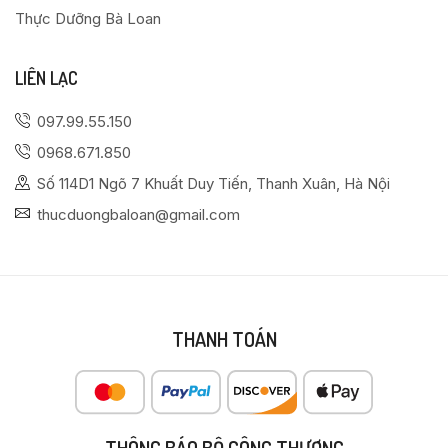
Thực Dưỡng Bà Loan
LIÊN LẠC
097.99.55.150
0968.671.850
Số 114D1 Ngõ 7 Khuất Duy Tiến, Thanh Xuân, Hà Nội
thucduongbaloan@gmail.com
THANH TOÁN