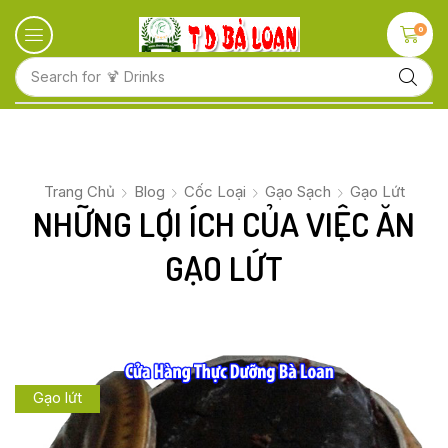
0
Search for
🍋 Fruits
Trang Chủ
Blog
Cốc Loại
Gạo Sạch
Gạo Lứt
NHỮNG LỢI ÍCH CỦA VIỆC ĂN
GẠO LỨT
Gạo lứt