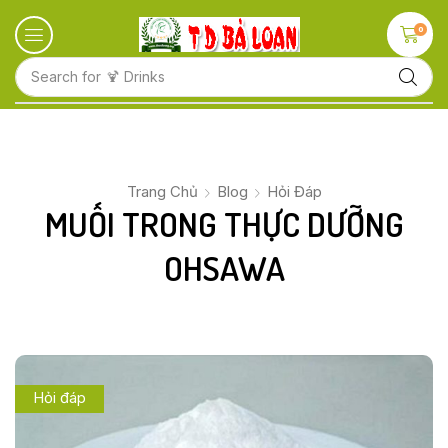
0
Search for
🍋 Fruits
Trang Chủ
Blog
Hỏi Đáp
MUỐI TRONG THỰC DƯỠNG
OHSAWA
Hỏi đáp