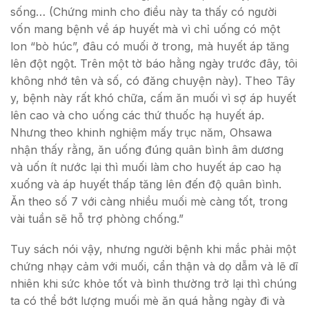
sống… (Chứng minh cho điều này ta thấy có người
vốn mang bệnh về áp huyết mà vì chỉ uống có một
lon “bò húc”, đâu có muối ở trong, mà huyết áp tăng
lên đột ngột. Trên một tờ báo hằng ngày trước đây, tôi
không nhớ tên và số, có đăng chuyện này). Theo Tây
y, bệnh này rất khó chữa, cấm ăn muối vì sợ áp huyết
lên cao và cho uống các thứ thuốc hạ huyết áp.
Nhưng theo khinh nghiệm mấy trục năm, Ohsawa
nhận thấy rằng, ăn uống đúng quân bình âm dương
và uốn ít nước lại thì muối làm cho huyết áp cao hạ
xuống và áp huyết thấp tăng lên đến độ quân bình.
Ăn theo số 7 với càng nhiều muối mè càng tốt, trong
vài tuần sẽ hỗ trợ phòng chống.”
Tuy sách nói vậy, nhưng người bệnh khi mắc phải một
chứng nhạy cảm với muối, cẩn thận và dọ dẫm và lẽ dĩ
nhiên khi sức khỏe tốt và bình thường trở lại thì chúng
ta có thể bớt lượng muối mè ăn quá hằng ngày đi và