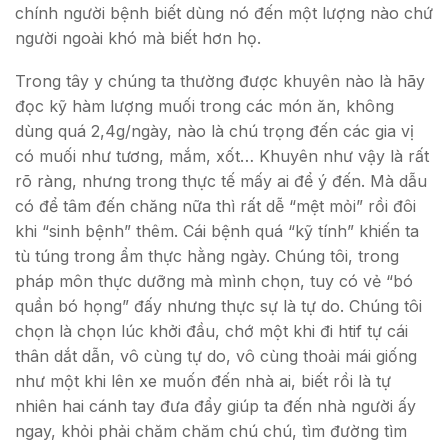
chính người bệnh biết dùng nó đến một lượng nào chứ
người ngoài khó mà biết hơn họ.
Trong tây y chúng ta thường được khuyên nào là hãy
đọc kỹ hàm lượng muối trong các món ăn, không
dùng quá 2,4g/ngày, nào là chú trọng đến các gia vị
có muối như tương, mắm, xốt… Khuyên như vậy là rất
rõ ràng, nhưng trong thực tế mấy ai để ý đến. Mà dẫu
có để tâm đến chăng nữa thì rất dễ “mệt mỏi” rồi đôi
khi “sinh bệnh” thêm. Cái bệnh quá “kỹ tính” khiến ta
tù túng trong ẩm thực hằng ngày. Chúng tôi, trong
pháp môn thực dưỡng mà mình chọn, tuy có vẻ “bó
quần bó họng” đấy nhưng thực sự là tự do. Chúng tôi
chọn là chọn lúc khởi đầu, chớ một khi đi htif tự cái
thân dắt dẫn, vô cùng tự do, vô cùng thoải mái giống
như một khi lên xe muốn đến nhà ai, biết rồi là tự
nhiên hai cánh tay đưa đẩy giúp ta đến nhà người ấy
ngay, khỏi phải chăm chăm chú chú, tìm đường tìm