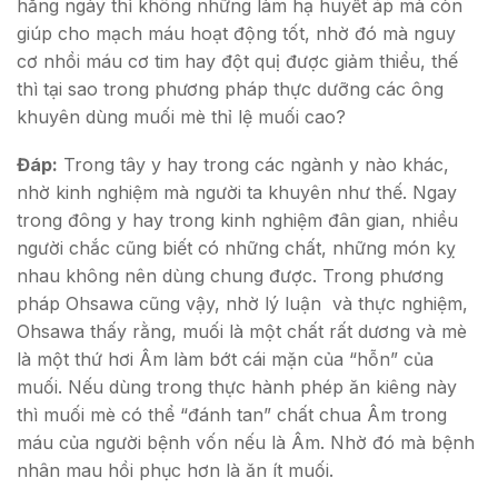
hằng ngày thì không những làm hạ huyết áp mà còn
giúp cho mạch máu hoạt động tốt, nhờ đó mà nguy
cơ nhồi máu cơ tim hay đột quị được giảm thiểu, thế
thì tại sao trong phương pháp thực dưỡng các ông
khuyên dùng muối mè thỉ lệ muối cao?
Đáp:
Trong tây y hay trong các ngành y nào khác,
nhờ kinh nghiệm mà người ta khuyên như thế. Ngay
trong đông y hay trong kinh nghiệm đân gian, nhiều
người chắc cũng biết có những chất, những món kỵ
nhau không nên dùng chung được. Trong phương
pháp Ohsawa cũng vậy, nhờ lý luận và thực nghiệm,
Ohsawa thấy rằng, muối là một chất rất dương và mè
là một thứ hơi Âm làm bớt cái mặn của “hỗn” của
muối. Nếu dùng trong thực hành phép ăn kiêng này
thì muối mè có thể “đánh tan” chất chua Âm trong
máu của người bệnh vốn nếu là Âm. Nhờ đó mà bệnh
nhân mau hồi phục hơn là ăn ít muối.