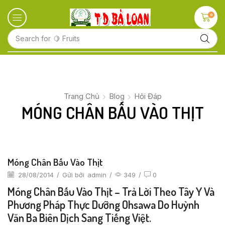
0
Search for
🍋 Fruits
Trang Chủ
Blog
Hỏi Đáp
MÓNG CHÂN BẤU VÀO THỊT
Móng Chân Bấu Vào Thịt
28/08/2014
/
Gửi bởi
admin
/
349
/
0
Móng Chân Bấu Vào Thịt – Trả Lời Theo Tây Y Và
Phương Pháp Thực Dưỡng Ohsawa Do Huỳnh
Văn Ba Biên Dịch Sang Tiếng Việt.