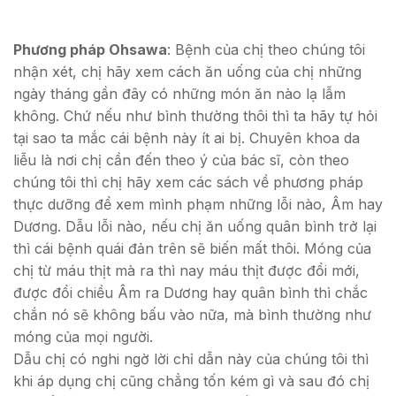
Phương pháp Ohsawa
: Bệnh của chị theo chúng tôi
nhận xét, chị hãy xem cách ăn uống của chị những
ngày tháng gần đây có những món ăn nào lạ lẫm
không. Chứ nếu như bình thường thôi thì ta hãy tự hỏi
tại sao ta mắc cái bệnh này ít ai bị. Chuyên khoa da
liễu là nơi chị cần đến theo ý của bác sĩ, còn theo
chúng tôi thì chị hãy xem các sách về phương pháp
thực dưỡng để xem mình phạm những lỗi nào, Âm hay
Dương. Dẫu lỗi nào, nếu chị ăn uống quân bình trở lại
thì cái bệnh quái đản trên sẽ biến mất thôi. Móng của
chị từ máu thịt mà ra thì nay máu thịt được đổi mới,
được đổi chiều Âm ra Dương hay quân bình thì chắc
chắn nó sẽ không bấu vào nữa, mà bình thường như
móng của mọi người.
Dẫu chị có nghi ngờ lời chỉ dẫn này của chúng tôi thì
khi áp dụng chị cũng chẳng tốn kém gì và sau đó chị