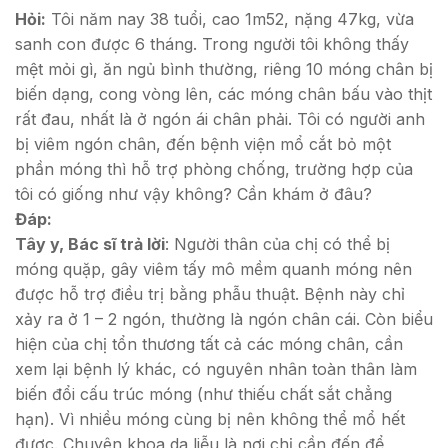
Hỏi:
Tôi năm nay 38 tuổi, cao 1m52, nặng 47kg, vừa
sanh con được 6 tháng. Trong người tôi không thấy
mệt mỏi gì, ăn ngủ bình thường, riêng 10 móng chân bị
biến dạng, cong vòng lên, các móng chân bấu vào thịt
rất đau, nhất là ở ngón ái chân phải. Tôi có người anh
bị viêm ngón chân, đến bệnh viện mổ cắt bỏ một
phần móng thì hỗ trợ phòng chống, trường hợp của
tôi có giống như vậy không? Cần khám ở đâu?
Đáp:
Tây y, Bác sĩ trả lời
: Người thân của chị có thể bị
móng quặp, gây viêm tấy mô mềm quanh móng nên
được hỗ trợ điều trị bằng phẫu thuật. Bệnh này chỉ
xảy ra ở 1 – 2 ngón, thường là ngón chân cái. Còn biểu
hiện của chị tổn thương tất cả các móng chân, cần
xem lại bệnh lý khác, có nguyên nhân toàn thân làm
biến đổi cấu trúc móng (như thiếu chất sắt chẳng
hạn). Vì nhiều móng cùng bị nên không thể mổ hết
được. Chuyên khoa da liễu là nơi chị cần đến để