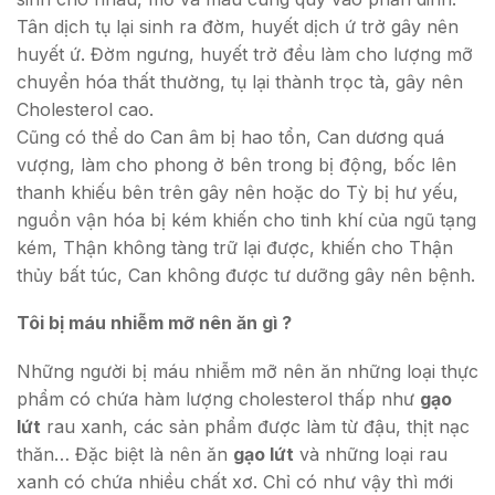
Tân dịch tụ lại sinh ra đờm, huyết dịch ứ trở gây nên
huyết ứ. Đờm ngưng, huyết trở đều làm cho lượng mỡ
chuyển hóa thất thường, tụ lại thành trọc tà, gây nên
Cholesterol cao.
Cũng có thể do Can âm bị hao tổn, Can dương quá
vượng, làm cho phong ở bên trong bị động, bốc lên
thanh khiếu bên trên gây nên hoặc do Tỳ bị hư yếu,
nguồn vận hóa bị kém khiến cho tinh khí của ngũ tạng
kém, Thận không tàng trữ lại được, khiến cho Thận
thủy bất túc, Can không được tư dưỡng gây nên bệnh.
Tôi bị máu nhiễm mỡ nên ăn gì ?
Những người bị máu nhiễm mỡ nên ăn những loại thực
phẩm có chứa hàm lượng cholesterol thấp như
gạo
lứt
rau xanh, các sản phẩm được làm từ đậu, thịt nạc
thăn… Đặc biệt là nên ăn
gạo lứt
và những loại rau
xanh có chứa nhiều chất xơ. Chỉ có như vậy thì mới