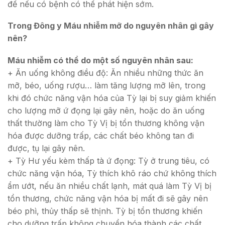
để nếu có bệnh có thể phát hiện sớm.
Trong Đông y Máu nhiễm mỡ do nguyên nhân gì gây
nên?
Máu nhiễm có thể do một số nguyên nhân sau:
+ Ăn uống không điều độ: Ăn nhiều những thức ăn
mỡ, béo, uống rượu… làm tăng lượng mỡ lên, trong
khi đó chức năng vận hóa của Tỳ lại bị suy giảm khiến
cho lượng mỡ ứ đọng lại gây nên, hoặc do ăn uống
thất thường làm cho Tỳ Vị bị tổn thương không vận
hóa được dưỡng trấp, các chất béo không tan đi
được, tụ lại gây nên.
+ Tỳ Hư yếu kèm thấp tà ứ đọng: Tỳ ở trung tiêu, có
chức năng vận hóa, Tỳ thích khô ráo chứ không thích
ẩm ướt, nếu ăn nhiều chất lạnh, mát quá làm Tỳ Vị bị
tổn thương, chức năng vận hóa bị mất đi sẽ gây nên
béo phì, thủy thấp sẽ thịnh. Tỳ bị tổn thương khiến
cho dưỡng trấp không chuyển hóa thành các chất