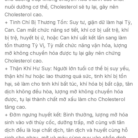
nuôi dưỡng cơ thể, Cholesterol sẽ tụ lại, gây nên
Cholesterol cao.
+ Tình Chí Bị Thương Tổn: Suy tư, giận dữ làm hại Tỳ,
Can. Can mất chức năng sơ tiết, khí cơ bị uất trệ, khí
bị trệ, huyết bị ứ, hoặc Can khí uất kết lấn sang làm
tổn thương Tỳ Vị, Tỳ mất chức năng vận hóa, lượng
mỡ không chuyển hóa được tụ lại gây nên chứng
Cholesterol cao.
+ Thận Khí Hư Suy: Người lớn tuổi cơ thể bị suy yếu,
thận khí hư hoặc lao thương quá sức, tinh khí bị tổn
hại, sẽ làm cho tinh khí bất túc, khí hóa bị bất cập, tân
dịch không đều hòa, lượng mỡ không chuyển hóa
được, tụ lại thành chất mỡ xấu làm cho Cholesterol
tăng cao.
+ Đờm ngưng huyết kết: Bình thường, lượng mỡ hóa
sinh vào với thủy cốc, dưỡng trấp, mỡ cùng với tân
dịch đều là loại chất dịch, tân dịch và huyết cùng hỗ
sinh cho nhau, mỡ và máu cùng quy vào phần dinh.