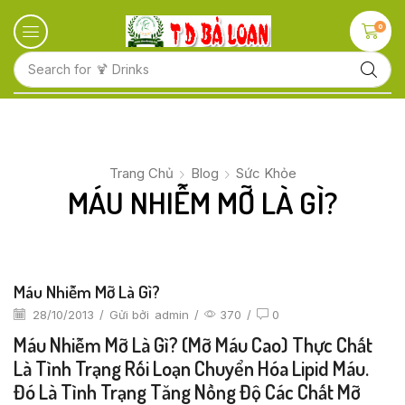
0
Search for
🍋 Fruits
Trang Chủ
Blog
Sức Khỏe
MÁU NHIỄM MỠ LÀ GÌ?
Máu Nhiễm Mỡ Là Gì?
28/10/2013
/
Gửi bởi
admin
/
370
/
0
Máu Nhiễm Mỡ Là Gì? (mỡ Máu Cao) Thực Chất
Là Tình Trạng Rối Loạn Chuyển Hóa Lipid Máu.
Đó Là Tình Trạng Tăng Nồng Độ Các Chất Mỡ