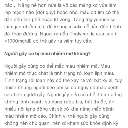
não… Nặng nề hơn nữa là vỡ các mảng xơ vữa làm
lấp mạch não (đột quỵ) hoặc nhồi máu cơ tim có thể
dẫn đến tàn phế hoặc tử vong. Tăng triglyceride sẽ
làm gan nhiễm mỡ, đề kháng insulin dễ dẫn đến bệnh
đái tháo đường. Ngoài ra nếu Triglyceride quá cao (
>1000mg/dl) có thể gây ra viêm tuỵ cấp.
Người gầy có bị máu nhiễm mỡ không?
Người gầy cũng có thể mắc máu nhiễm mỡ. Máu
nhiễm mỡ thực chất là tình trạng rối loạn lipit máu.
Tình trạng rối loạn này có thể xảy ra với bất kỳ ai, tuy
nhiên những người béo phì sẽ có nguy cơ mắc bệnh
cao hơn người gầy. Người gầy nếu có chế độ ăn uống
không lành mạnh: sử dụng rượu bia, hút thuốc, ăn
nhiều nội tạng động vật sẽ có khả năng mắc bệnh
máu nhiễm mỡ cao. Chính vì thế người gầy cũng
không nên chủ quan, nên đi khám sức khỏe định kỳ