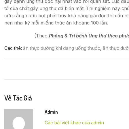
gây bệnh ung thư độc hại nhất vào rồi quan sát. Lúc đầ
tố của chất gây ung thư đã biến mất. Thí nghiệm này chứ
cứu rằng nước bọt phát huy khả năng giải độc thì cần nh
nên nhai kỹ mỗi miếng thức ăn khoảng 100 lần.
(Theo
Phòng & Trị bệnh Ung thư theo ph
Các thẻ:
ăn thực dưỡng khi đang uống thuốc
,
ăn thực dư
Về Tác Giả
Admin
Các bài viết khác của admin