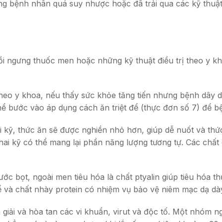
 bệnh nhân quá suy nhược hoặc đã trải qua các kỹ thuật trị
ồi ngưng thuốc men hoặc những kỹ thuật điều trị theo y khoa 
theo y khoa, nếu thấy sức khỏe tăng tiến nhưng bệnh dây dư
ể bước vào áp dụng cách ăn triệt để (thực đơn số 7) để b
i kỹ, thức ăn sẽ được nghiền nhỏ hơn, giúp dễ nuốt và thức
hai kỹ có thể mang lại phần năng lượng tương tự. Các chất
ước bọt, ngoài men tiêu hóa là chất ptyalin giúp tiêu hóa 
 và chất nhày protein có nhiệm vụ bảo vệ niêm mạc dạ dà
 giải và hòa tan các vi khuẩn, virut và độc tố. Một nhóm