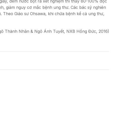
 giây, đem nước bọt ra xét nghiệm thì thấy 80-100% độc
mạnh, giảm nguy cơ mắc bệnh ung thư. Các bác sỹ nghiên
ai. Theo Giáo sư Ohsawa, khi chữa bệnh kể cả ung thư,
gô Thành Nhân & Ngô Ánh Tuyết, NXB Hồng Đức, 2016)