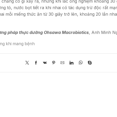
u chẳng có gì xảy ra, nhưng khi lắc ống nghiệm khoảng 30
ng tỏ, nước bọt tiết ra khi nhai có tác dụng trừ độc rất 
ai mỗi miếng thức ăn từ 30 giây trở lên, khoảng 20 lần nh
ương pháp thực dưỡng Ohsawa Macrobiotics
, Anh Minh N
ỡng khi mang bệnh