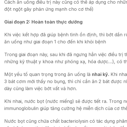
Cách ăn uống điều trị này cũng có thể áp dụng cho những
đột ngột gây phản ứng mạnh cho cơ thể)
Giai đoạn 2: Hoàn toàn thực dưỡng
Khi việc kết hợp đã giúp bệnh tình ổn định, thì bớt dần r
ăn uống như giai đoạn 1 cho đến khi khỏi bệnh
Trong giai đoạn này, sau khi đã ngưng hẳn việc điều trị 
những kỹ thuật y khoa như phóng xạ, hóa dược…), có th
Một yếu tố quan trọng trong ăn uống là
nhai kỹ.
Khi nha
3 bát cơm mới thấy no bụng, thì chỉ cần ăn 2 bát được n
dày cũng làm việc bớt vất vả hơn.
Khi nhai, nước bọt (nước miếng) sẽ được tiết ra. Trong n
immunoglobulin giúp tăng cường hệ miễn dịch của cơ thể
Nước bọt cũng chứa chất bacteriolysin có tác dụng phân