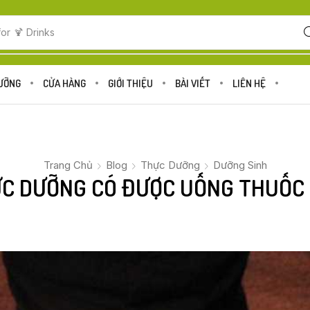
for
🍋 Fruits
DƯỠNG
CỬA HÀNG
GIỚI THIỆU
BÀI VIẾT
LIÊN HỆ
Trang Chủ
Blog
Thực Dưỡng
Dưỡng Sinh
ỰC DƯỠNG CÓ ĐƯỢC UỐNG THUỐC