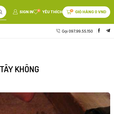
0
0
SIGN IN
YÊU THÍCH
GIỎ HÀNG
0
VND
Gọi 097.99.55.150
 TÂY KHÔNG