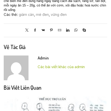
chế biến mè đen dùng hàng ngày bằng cách đãi sạch, rang sơ, tán bột,
mỗi ngày ăn 15 – 20g, có thể ăn với cơm, xôi đậu hoặc hoà nước chín
rồi uống.
Các thẻ:
giảm cân
,
mè đen
,
vừng đen
Về Tác Giả
Admin
Các bài viết khác của admin
Bài Viết Liên Quan