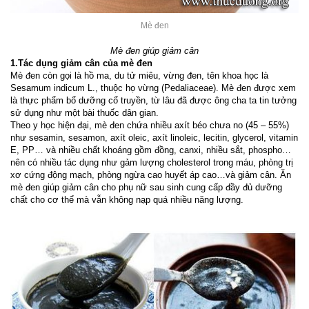
Mè đen
Mè đen giúp giảm cân
1.Tác dụng
giảm cân
của mè đen
Mè đen còn gọi là hồ ma, du tử miêu, vừng đen, tên khoa học là
Sesamum indicum L., thuộc họ vừng (Pedaliaceae). Mè đen được xem
là thực phẩm bổ dưỡng cổ truyền, từ lâu đã được ông cha ta tin tưởng
sử dụng như một bài thuốc dân gian.
Theo y học hiện đại, mè đen chứa nhiều axít béo chưa no (45 – 55%)
như sesamin, sesamon, axít oleic, axít linoleic, lecitin, glycerol, vitamin
E, PP… và nhiều chất khoáng gồm đồng, canxi, nhiều sắt, phospho…
nên có nhiều tác dụng như gảm lượng cholesterol trong máu, phòng trị
xơ cứng động mạch, phòng ngừa cao huyết áp cao…và giảm cân. Ăn
mè đen giúp giảm cân cho
phụ nữ sau sinh
cung cấp đầy đủ dưỡng
chất cho cơ thể mà vẫn không nạp quá nhiều năng lượng.