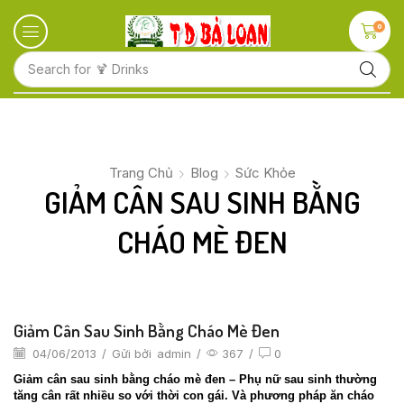
0
Search for
🍋 Fruits
Trang Chủ
Blog
Sức Khỏe
GIẢM CÂN SAU SINH BẰNG
CHÁO MÈ ĐEN
Giảm Cân Sau Sinh Bằng Cháo Mè Đen
04/06/2013
/
Gửi bởi
admin
/
367
/
0
Giảm cân sau sinh bằng cháo mè đen – Phụ nữ sau sinh thường
tăng cân rất nhiều so với thời con gái. Và phương pháp ăn cháo