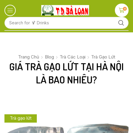
0
Search for
🍋 Fruits
Trang Chủ
Blog
Trà Các Loại
Trà Gạo Lứt
GIÁ TRÀ GẠO LỨT TẠI HÀ NỘI
LÀ BAO NHIÊU?
Trà gạo lứt