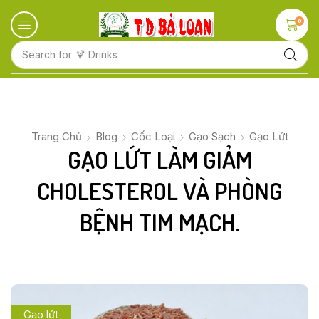
0
Search for
🍋 Fruits
Trang Chủ
Blog
Cốc Loại
Gạo Sạch
Gạo Lứt
GẠO LỨT LÀM GIẢM
CHOLESTEROL VÀ PHÒNG
BỆNH TIM MẠCH.
Gạo lứt