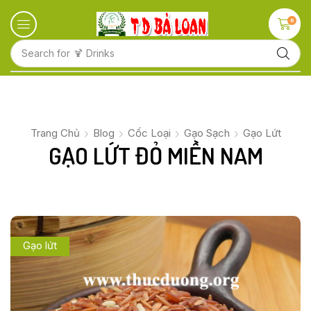
0
Search for
🍋 Fruits
Trang Chủ
Blog
Cốc Loại
Gạo Sạch
Gạo Lứt
GẠO LỨT ĐỎ MIỀN NAM
Gạo lứt