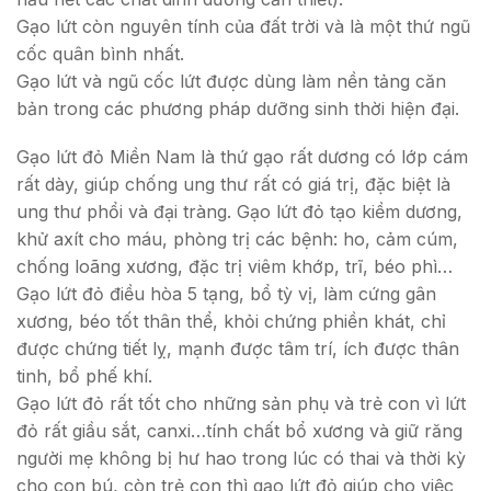
Gạo lứt còn nguyên tính của đất trời và là một thứ ngũ
cốc quân bình nhất.
Gạo lứt và ngũ cốc lứt được dùng làm nền tảng căn
bản trong các phương pháp dưỡng sinh thời hiện đại.
Gạo lứt đỏ Miền Nam là thứ gạo rất dương có lớp cám
rất dày, giúp chống ung thư rất có giá trị, đặc biệt là
ung thư phổi và đại tràng. Gạo lứt đỏ tạo kiềm dương,
khử axít cho máu, phòng trị các bệnh: ho, cảm cúm,
chống loãng xương, đặc trị viêm khớp, trĩ, béo phì…
Gạo lứt đỏ điều hòa 5 tạng, bổ tỳ vị, làm cứng gân
xương, béo tốt thân thể, khỏi chứng phiền khát, chỉ
được chứng tiết lỵ, mạnh được tâm trí, ích được thân
tinh, bổ phế khí.
Gạo lứt đỏ rất tốt cho những sản phụ và trẻ con vì lứt
đỏ rất giầu sắt, canxi…tính chất bổ xương và giữ răng
người mẹ không bị hư hao trong lúc có thai và thời kỳ
cho con bú, còn trẻ con thì gạo lứt đỏ giúp cho việc