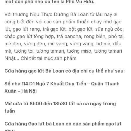
một con phố nhỏ có tên là Phố Vũ Hữu.
Với thương hiệu Thực Dưỡng Bà Loan từ lâu nay ai
cũng biết đến với các sản phẩm thuần chay như gạo
lứt, gạo lứt rang, trà gạo lứt, bột gạo lứt, sữa ngũ cốc,
cháo gạo lứt tổng hợp, trà bancha, rong biển, phổ tai,
mè đen, vừng đen, mè vàng, vừng vàng, bơ mè, dầu
mè, tương tỏi, tương tamari, tương miso, tương tamari
Nhật… Chi tiết tại mục sản phẩm
Cửa hàng gạo lứt Bà Loan có địa chỉ cụ thể như sau:
Số nhà 114 D1 Ngõ 7 Khuất Duy Tiến – Quận Thanh
Xuân – Hà Nội
Mở cửa từ 8h00 đến 18h30 tất cả cá ngày trong
tuần
Cửa hàng Gạo lứt bà Loan có các sản phẩm gạo lứt