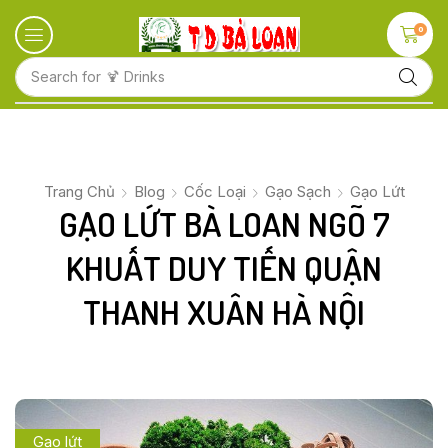
0
Search for
🍋 Fruits
Trang Chủ
Blog
Cốc Loại
Gạo Sạch
Gạo Lứt
GẠO LỨT BÀ LOAN NGÕ 7
KHUẤT DUY TIẾN QUẬN
THANH XUÂN HÀ NỘI
Gạo lứt