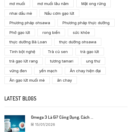
mơ muối
mơ muối lâu năm
Mật ong rừng
nhai dầu mè
Nấu cơm gạo lứt
Phương pháp ohsawa
Phương pháp thực dưỡng
Phở gạo lứt
rong biển
sức khỏe
thực dưỡng Bà Loan
thực dưỡng ohsawa
Tinh bột nghệ
Trà củ sen
trà gạo lứt
trà gạo lứt rang
tương tamari
ung thư
vừng đen
yến mạch
Ăn chay hiện đại
Ăn gạo lứt muối mè
ăn chay
LATEST BLOGS
Omega 3 Là Gì? Công Dụng, Cách ...
15/01/2026