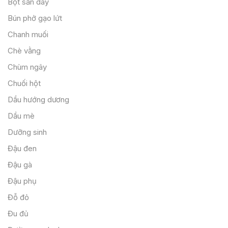
Bột sắn dây
Bún phở gạo lứt
Chanh muối
Chè vằng
Chùm ngây
Chuối hột
Dầu hướng dương
Dầu mè
Dưỡng sinh
Đậu đen
Đậu gà
Đậu phụ
Đỗ đỏ
Đu đủ