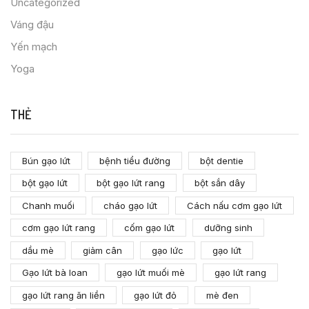
Uncategorized
Váng đậu
Yến mạch
Yoga
THẺ
Bún gạo lứt
bệnh tiểu đường
bột dentie
bột gạo lứt
bột gạo lứt rang
bột sắn dây
Chanh muối
cháo gạo lứt
Cách nấu cơm gạo lứt
cơm gạo lứt rang
cốm gạo lứt
dưỡng sinh
dầu mè
giảm cân
gạo lức
gạo lứt
Gạo lứt bà loan
gạo lứt muối mè
gạo lứt rang
gạo lứt rang ăn liền
gạo lứt đỏ
mè đen