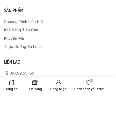
SẢN PHẨM
Chương Trình Liên Kết
Khả Năng Tiếp Cận
Khuyến Mãi
Thực Dưỡng Bà Loan
LIÊN LẠC
097.99.55.150
0968.671.850
0
Số 114D1 Ngõ 7 Khuất Duy Tiến, Thanh Xuân, Hà Nội
Trang chủ
Cửa hàng
Đăng nhập
Danh sách yêu thích
thucduongbaloan@gmail.com