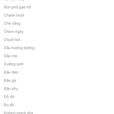
Bún phở gạo lứt
Chanh muối
Chè vằng
Chùm ngây
Chuối hột
Dầu hướng dương
Dầu mè
Dưỡng sinh
Đậu đen
Đậu gà
Đậu phụ
Đỗ đỏ
Đu đủ
Đường mạch nha