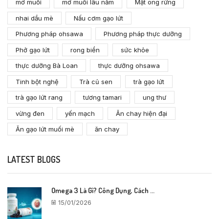
mơ muối
mơ muối lâu năm
Mật ong rừng
nhai dầu mè
Nấu cơm gạo lứt
Phương pháp ohsawa
Phương pháp thực dưỡng
Phở gạo lứt
rong biển
sức khỏe
thực dưỡng Bà Loan
thực dưỡng ohsawa
Tinh bột nghệ
Trà củ sen
trà gạo lứt
trà gạo lứt rang
tương tamari
ung thư
vừng đen
yến mạch
Ăn chay hiện đại
Ăn gạo lứt muối mè
ăn chay
LATEST BLOGS
Omega 3 Là Gì? Công Dụng, Cách ...
15/01/2026