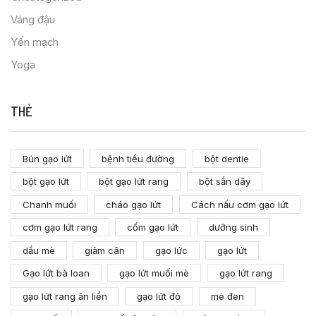
Váng đậu
Yến mạch
Yoga
THẺ
Bún gạo lứt
bệnh tiểu đường
bột dentie
bột gạo lứt
bột gạo lứt rang
bột sắn dây
Chanh muối
cháo gạo lứt
Cách nấu cơm gạo lứt
cơm gạo lứt rang
cốm gạo lứt
dưỡng sinh
dầu mè
giảm cân
gạo lức
gạo lứt
Gạo lứt bà loan
gạo lứt muối mè
gạo lứt rang
gạo lứt rang ăn liền
gạo lứt đỏ
mè đen