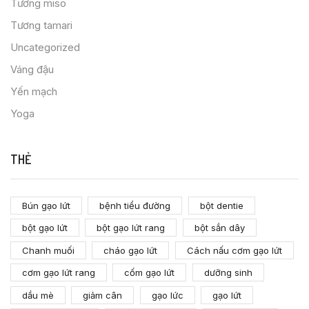
Tương miso
Tương tamari
Uncategorized
Váng đậu
Yến mạch
Yoga
THẺ
Bún gạo lứt
bệnh tiểu đường
bột dentie
bột gạo lứt
bột gạo lứt rang
bột sắn dây
Chanh muối
cháo gạo lứt
Cách nấu cơm gạo lứt
cơm gạo lứt rang
cốm gạo lứt
dưỡng sinh
dầu mè
giảm cân
gạo lức
gạo lứt