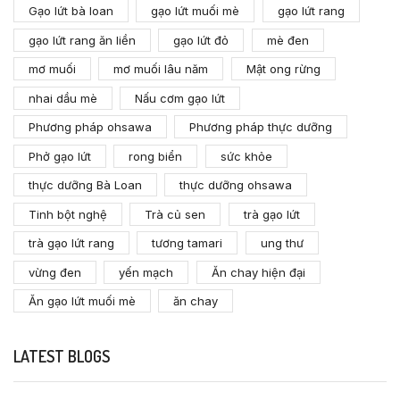
Gạo lứt bà loan
gạo lứt muối mè
gạo lứt rang
gạo lứt rang ăn liền
gạo lứt đỏ
mè đen
mơ muối
mơ muối lâu năm
Mật ong rừng
nhai dầu mè
Nấu cơm gạo lứt
Phương pháp ohsawa
Phương pháp thực dưỡng
Phở gạo lứt
rong biển
sức khỏe
thực dưỡng Bà Loan
thực dưỡng ohsawa
Tinh bột nghệ
Trà củ sen
trà gạo lứt
trà gạo lứt rang
tương tamari
ung thư
vừng đen
yến mạch
Ăn chay hiện đại
Ăn gạo lứt muối mè
ăn chay
LATEST BLOGS