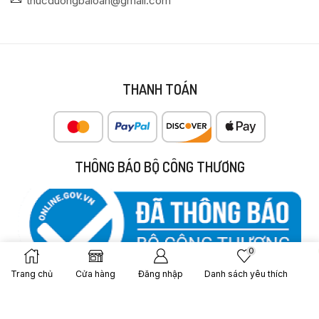
thucduongbaloan@gmail.com
THANH TOÁN
THÔNG BÁO BỘ CÔNG THƯƠNG
0
Trang chủ
Cửa hàng
Đăng nhập
Danh sách yêu thích
MẠNG XÃ HỘI