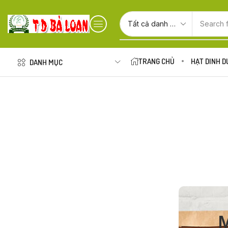
Search 
TRANG CHỦ
HẠT DINH 
DANH MỤC
M