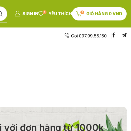
0
0
SIGN IN
YÊU THÍCH
GIỎ HÀNG
0
VND
Gọi 097.99.55.150
i với đơn hàng từ 1000k