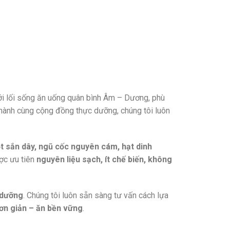
ới lối sống ăn uống quân bình Âm – Dương, phù
 hành cùng cộng đồng thực dưỡng, chúng tôi luôn
ột sắn dây, ngũ cốc nguyên cám, hạt dinh
ợc ưu tiên
nguyên liệu sạch, ít chế biến, không
 dưỡng
. Chúng tôi luôn sẵn sàng tư vấn cách lựa
ơn giản – ăn bền vững
.