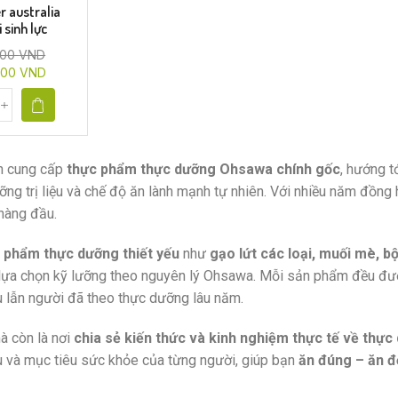
r australia
 sinh lực
000
VND
000
VND
ên cung cấp
thực phẩm thực dưỡng Ohsawa chính gốc
, hướng t
ỡng trị liệu và chế độ ăn lành mạnh tự nhiên. Với nhiều năm đồng
hàng đầu.
 phẩm thực dưỡng thiết yếu
như
gạo lứt các loại, muối mè, b
lựa chọn kỹ lưỡng theo nguyên lý Ohsawa. Mỗi sản phẩm đều đư
u lẫn người đã theo thực dưỡng lâu năm.
à còn là nơi
chia sẻ kiến thức và kinh nghiệm thực tế về thực
u và mục tiêu sức khỏe của từng người, giúp bạn
ăn đúng – ăn đ