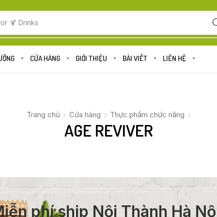
for
🍹 Drinks
DƯỠNG
CỬA HÀNG
GIỚI THIỆU
BÀI VIẾT
LIÊN HỆ
Trang chủ
Cửa hàng
Thực phẩm chức năng
AGE REVIVER
iễn phí ship Nội Thành Hà Nộ