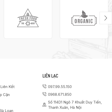
LIÊN LẠC
 Liên Kết
097.99.55.150
0968.671.850
ếp Cận
Số 114D1 Ngõ 7 Khuất Duy Tiến,
Thanh Xuân, Hà Nội
Bà Loan