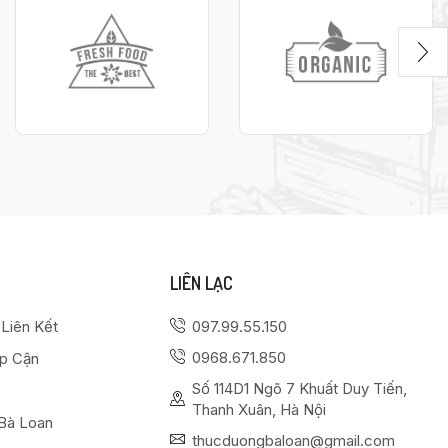
LIÊN LẠC
 Liên Kết
097.99.55.150
0968.671.850
ếp Cận
Số 114D1 Ngõ 7 Khuất Duy Tiến,
Thanh Xuân, Hà Nội
Bà Loan
thucduongbaloan@gmail.com