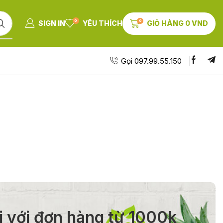
0
0
SIGN IN
YÊU THÍCH
GIỎ HÀNG
0
VND
Gọi 097.99.55.150
i với đơn hàng từ 1000k