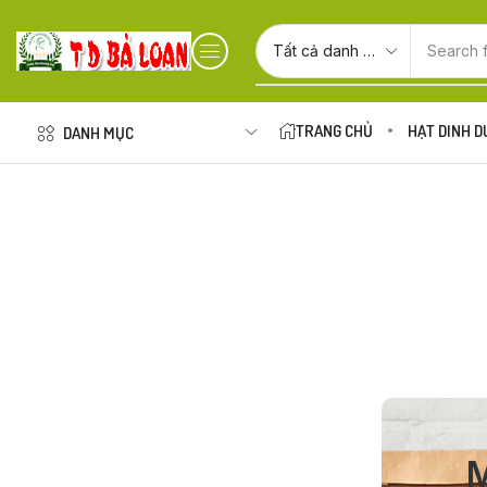
Search 
TRANG CHỦ
HẠT DINH 
DANH MỤC
M