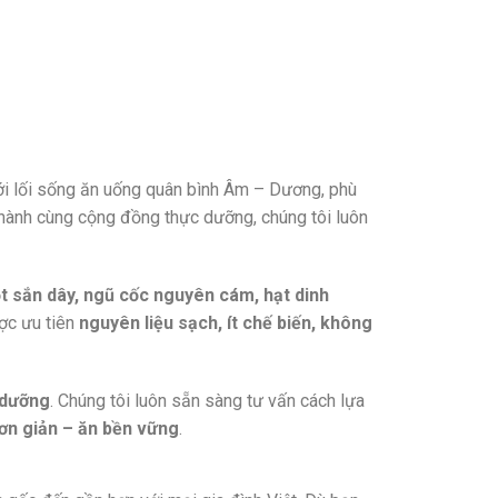
ới lối sống ăn uống quân bình Âm – Dương, phù
 hành cùng cộng đồng thực dưỡng, chúng tôi luôn
ột sắn dây, ngũ cốc nguyên cám, hạt dinh
ợc ưu tiên
nguyên liệu sạch, ít chế biến, không
 dưỡng
. Chúng tôi luôn sẵn sàng tư vấn cách lựa
ơn giản – ăn bền vững
.