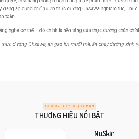
àn quốc
, cửa hàng mong muốn mang thực phẩm thực dưỡng chính 
ay đang áp dụng chế độ ăn thực dưỡng Ohsawa nghiêm túc, Thực
an toàn.
ắng nghe cơ thể – đó chính là nền tảng của thực dưỡng chân chín
thực dưỡng Ohsawa, ăn gạo lứt muối mè, ăn chay dưỡng sinh và 
CHÚNG TÔI YÊU QUÝ BẠN
THƯƠNG HIỆU NỔI BẬT
NuSkin