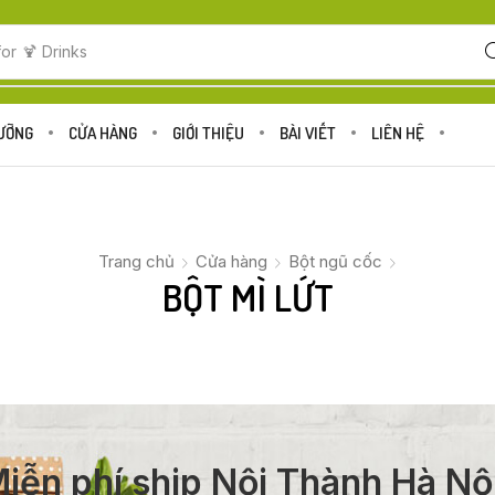
for
🍹 Drinks
DƯỠNG
CỬA HÀNG
GIỚI THIỆU
BÀI VIẾT
LIÊN HỆ
Trang chủ
Cửa hàng
Bột ngũ cốc
BỘT MÌ LỨT
iễn phí ship Nội Thành Hà Nộ