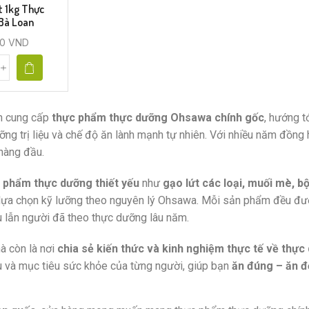
t 1kg Thực
Bà Loan
00
VND
ên cung cấp
thực phẩm thực dưỡng Ohsawa chính gốc
, hướng t
ỡng trị liệu và chế độ ăn lành mạnh tự nhiên. Với nhiều năm đồng
hàng đầu.
 phẩm thực dưỡng thiết yếu
như
gạo lứt các loại, muối mè, b
lựa chọn kỹ lưỡng theo nguyên lý Ohsawa. Mỗi sản phẩm đều đư
u lẫn người đã theo thực dưỡng lâu năm.
à còn là nơi
chia sẻ kiến thức và kinh nghiệm thực tế về thực
u và mục tiêu sức khỏe của từng người, giúp bạn
ăn đúng – ăn đ