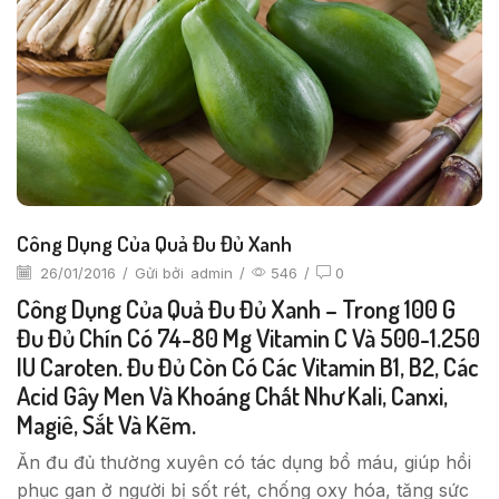
Công Dụng Của Quả Đu Đủ Xanh
26/01/2016
/
Gửi bởi
admin
/
546
/
0
Công Dụng Của Quả Đu Đủ Xanh – Trong 100 G
Đu Đủ Chín Có 74-80 Mg Vitamin C Và 500-1.250
IU Caroten. Đu Đủ Còn Có Các Vitamin B1, B2, Các
Acid Gây Men Và Khoáng Chất Như Kali, Canxi,
Magiê, Sắt Và Kẽm.
Ăn đu đủ thường xuyên có tác dụng bổ máu, giúp hồi
phục gan ở người bị sốt rét, chống oxy hóa, tăng sức