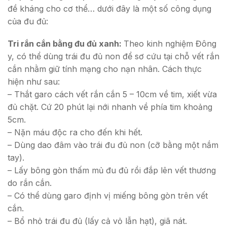
đề kháng cho cơ thể… dưới đây là một số công dụng
của đu đủ:
Tri rắn cắn bằng đu đủ xanh:
Theo kinh nghiệm Đông
y, có thể dùng trái đu đủ non để sơ cứu tại chỗ vết rắn
cắn nhằm giữ tính mạng cho nạn nhân. Cách thực
hiện như sau:
– Thắt garo cách vết rắn cắn 5 – 10cm về tim, xiết vừa
đủ chặt. Cứ 20 phút lại nới nhanh về phía tim khoảng
5cm.
– Nặn máu độc ra cho đến khi hết.
– Dùng dao đâm vào trái đu đủ non (cỡ bằng một nắm
tay).
– Lấy bông gòn thấm mủ đu đủ rồi đắp lên vết thương
do rắn cắn.
– Có thể dùng garo định vị miếng bông gòn trên vết
cắn.
– Bổ nhỏ trái đu đủ (lấy cả vỏ lẫn hạt), giã nát.