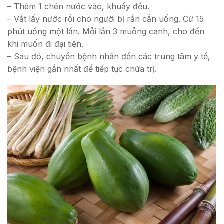
– Thêm 1 chén nước vào, khuấy đều.
– Vắt lấy nước rồi cho người bị rắn cắn uống. Cứ 15
phút uống một lần. Mỗi lần 3 muỗng canh, cho đến
khi muốn đi đại tiện.
– Sau đó, chuyển bệnh nhân đến các trung tâm y tế,
bệnh viện gần nhất để tiếp tục chữa trị.