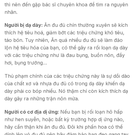
thì nên đến gặp bác sĩ chuyên khoa để tìm ra nguyên
nhân.
Người bị dạ dày:
Ăn đu đủ chín thường xuyên sẽ kích
thích hệ tiêu hoá, giảm bớt các triệu chứng khó tiêu,
táo bón. Tuy nhiên, Ăn quá nhiều đu đủ sẽ làm đảo
lộn hệ tiêu hóa của bạn, có thể gây ra rối loạn dạ dày
với các triệu chứng như là đau bụng, buồn nôn, đầy
hơi, bụng trướng…
Thủ phạm chính của các triệu chứng này là sự dồi dào
của chất xơ và nhựa đu đủ có trong dạ dày khiến dạ
dày phải co bóp nhiều. Nó thậm chí còn kích thích dạ
dày gây ra những trận nôn mửa.
Người có cơ địa dị ứng:
Nếu bạn bị rối loạn hô hấp
như hen suyễn, hoặc bất kỳ trường hợp dị ứng nào,
hãy cẩn thận khi ăn đu đủ. Đôi khi phấn hoa có thể
dính lên vỏ đu đủ nên hãy đảm bảo bạn đeo gang tay