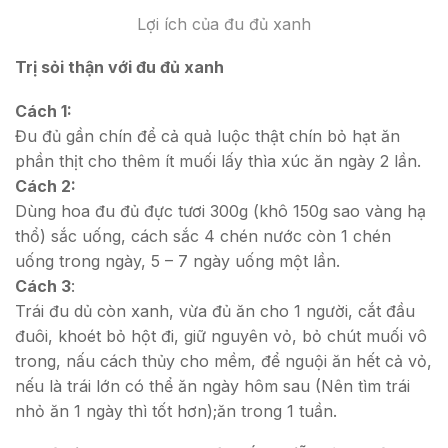
Lợi ích của đu đủ xanh
Trị sỏi thận với đu đủ xanh
Cách 1:
Đu đủ gần chín để cả quả luộc thật chín bỏ hạt ăn
phần thịt cho thêm ít muối lấy thìa xúc ăn ngày 2 lần.
Cách 2:
Dùng hoa đu đủ đực tươi 300g (khô 150g sao vàng hạ
thổ) sắc uống, cách sắc 4 chén nước còn 1 chén
uống trong ngày, 5 – 7 ngày uống một lần.
Cách 3
:
Trái đu dủ còn xanh, vừa đủ ăn cho 1 người, cắt đầu
đuôi, khoét bỏ hột đi, giữ nguyên vỏ, bỏ chút muối vô
trong, nấu cách thủy cho mềm, để nguội ăn hết cả vỏ,
nếu là trái lớn có thể ăn ngày hôm sau (Nên tìm trái
nhỏ ăn 1 ngày thì tốt hơn);ăn trong 1 tuần.