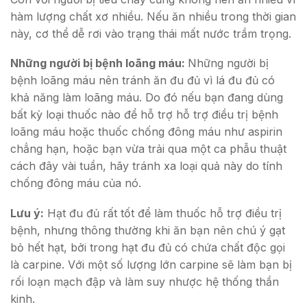
hàm lượng chất xơ nhiều. Nếu ăn nhiều trong thời gian
này, cơ thể dễ rơi vào trạng thái mất nước trầm trọng.
Những người bị bệnh loãng máu:
Những người bị
bệnh loãng máu nên tránh ăn đu đủ vì lá đu đủ có
khả năng làm loãng máu. Do đó nếu bạn đang dùng
bất kỳ loại thuốc nào để hỗ trợ hỗ trợ điều trị bệnh
loãng máu hoặc thuốc chống đông máu như aspirin
chẳng hạn, hoặc bạn vừa trải qua một ca phẫu thuật
cách đây vài tuần, hãy tránh xa loại quả này do tính
chống đông máu của nó.
Lưu ý:
Hạt đu đủ rất tốt để làm thuốc hỗ trợ điều trị
bệnh, nhưng thông thường khi ăn bạn nên chú ý gạt
bỏ hết hạt, bởi trong hạt đu đủ có chứa chất độc gọi
là carpine. Với một số lượng lớn carpine sẽ làm bạn bị
rối loạn mạch đập và làm suy nhược hệ thống thần
kinh.