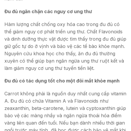
Đu đủ ngăn chặn các nguy cơ ung thư
Hàm lượng chất chống oxy hóa cao trong đu đủ có
thể giảm nguy cơ phát triển ung thư. Chất Flavonoids
và dinh dưỡng thực vật được tìm thấy trong đu đủ giúp
giữ gốc tự do ở vịnh và bảo vệ các tế bào khỏe mạnh.
Nguyên cứu khoa học cho thấy, ăn đu đủ thường
xuyên có thể giúp bạn ngăn ngừa ung thư ruột kết và
làm giảm nguy cơ ung thư tuyến tiền liệt.
Đu đủ có tác dụng tốt cho một đôi mắt khỏe mạnh
Carrot không phải là nguồn duy nhất cung cấp vitamin
A. Đu đủ có chứa Vitamin A và Flavonoids như
zeaxanthin, beta-carotene, lutein và cyptoxanthin giúp
bảo vệ các màng nhầy và ngăn ngừa thoái hóa điểm
vàng liên quan đến tuổi. Nếu bạn dành nhiều thời gian
ngồi trước máy tính, đã học được cách bảo vệ mắt khi