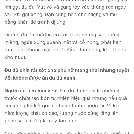
khi gọt đu đủ. Vứt vỏ và gang tay vào thùng rác ngay
sau khi gọt xong. Bạn cũng nên che miệng và mũi
bằng khăn để tránh dị ứng.
Dị ứng đu đủ thường có các triệu chứng sau: sưng
miệng, ngứa xung quanh mặt và cổ họng, phát ban
trên lưỡi, chóng mặt, nhức đầu, đau bụng, khó thở và
khó nuốt.
Đu đủ chín rất tốt cho phụ nữ mang thai nhưng tuyệt
đối không được ăn đu đủ xanh
Người có tiêu hóa kém
: Đu đủ được coi là phương
thuốc chữa táo bón tự nhiên hiệu quả nhưng nếu quá
lạm dụng thì kết quả sẽ hoàn toàn ngược lại. Vì khi
hàm lượng chất xơ cao, lượng nước cũng tăng lên,
phân sẽ bị cứng lại gây táo bón.
Còn với người bị tiêu chảy cũng không nên ăn nhiều vì