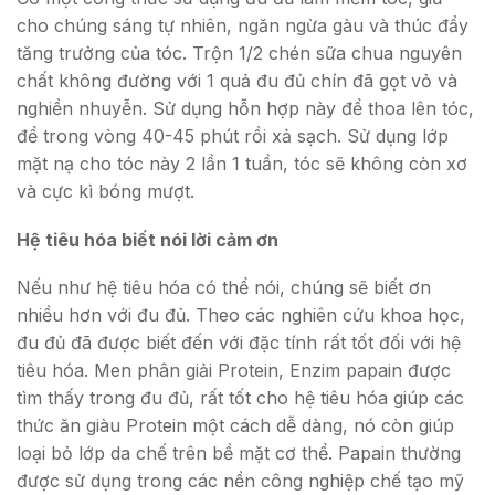
cho chúng sáng tự nhiên, ngăn ngừa gàu và thúc đẩy
tăng trưởng của tóc. Trộn 1/2 chén sữa chua nguyên
chất không đường với 1 quả đu đủ chín đã gọt vỏ và
nghiền nhuyễn. Sử dụng hỗn hợp này để thoa lên tóc,
để trong vòng 40-45 phút rồi xả sạch. Sử dụng lớp
mặt nạ cho tóc này 2 lần 1 tuần, tóc sẽ không còn xơ
và cực kì bóng mượt.
Hệ tiêu hóa biết nói lời cảm ơn
Nếu như hệ tiêu hóa có thể nói, chúng sẽ biết ơn
nhiều hơn với đu đủ. Theo các nghiên cứu khoa học,
đu đủ đã được biết đến với đặc tính rất tốt đối với hệ
tiêu hóa. Men phân giải Protein, Enzim papain được
tìm thấy trong đu đủ, rất tốt cho hệ tiêu hóa giúp các
thức ăn giàu Protein một cách dễ dàng, nó còn giúp
loại bỏ lớp da chế trên bề mặt cơ thể. Papain thường
được sử dụng trong các nền công nghiệp chế tạo mỹ