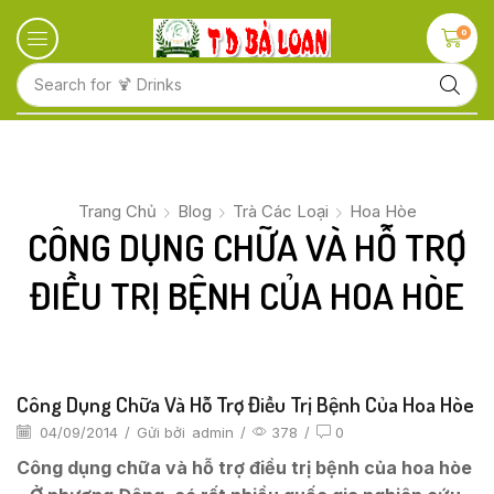
0
Search for
🍋 Fruits
Trang Chủ
Blog
Trà Các Loại
Hoa Hòe
CÔNG DỤNG CHỮA VÀ HỖ TRỢ
ĐIỀU TRỊ BỆNH CỦA HOA HÒE
Công Dụng Chữa Và Hỗ Trợ Điều Trị Bệnh Của Hoa Hòe
04/09/2014
/
Gửi bởi
admin
/
378
/
0
Công dụng chữa và hỗ trợ điều trị bệnh của hoa hòe