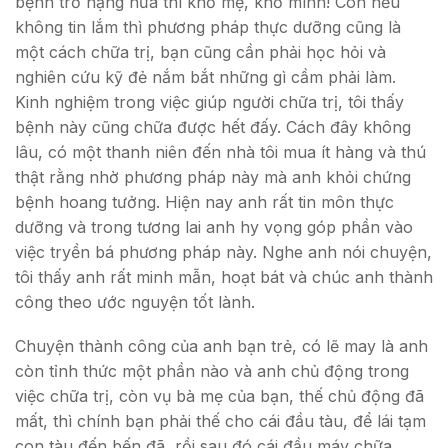
bệnh trở nặng nữa thì khổ mẹ, khổ mình! Còn nếu
không tin lắm thì phương pháp thực dưỡng cũng là
một cách chữa trị, bạn cũng cần phải học hỏi và
nghiên cứu kỹ đẻ nắm bắt những gì cầm phải làm.
Kinh nghiệm trong việc giúp người chữa trị, tôi thấy
bệnh này cũng chữa được hết đấy. Cách đây không
lâu, có một thanh niên đến nhà tôi mua ít hàng và thú
thật rằng nhờ phương pháp này mà anh khỏi chứng
bệnh hoang tưởng. Hiện nay anh rất tin môn thực
dưỡng và trong tương lai anh hy vọng góp phần vào
việc tryền bá phương pháp này. Nghe anh nói chuyện,
tôi thấy anh rất minh mẫn, hoạt bát và chúc anh thành
công theo ước nguyện tốt lành.
Chuyện thành công của anh bạn trẻ, có lẽ may là anh
còn tỉnh thức một phần nào và anh chủ động trong
việc chữa trị, còn vụ bà mẹ của bạn, thế chủ động đã
mất, thì chính bạn phải thế cho cái đầu tàu, để lái tạm
con tàu đến bến đã, rồi sau đó cái đầu máy chữa