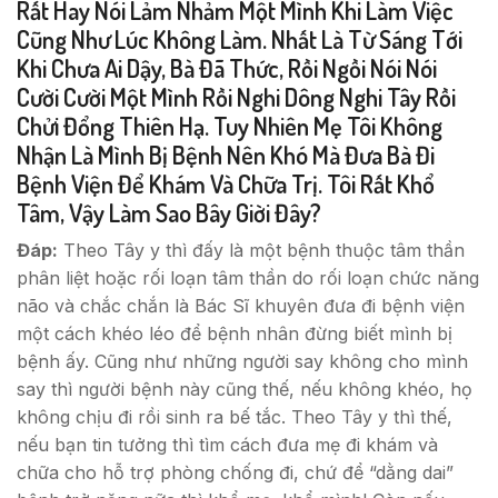
Rất Hay Nói Lảm Nhảm Một Mình Khi Làm Việc
Cũng Như Lúc Không Làm. Nhất Là Từ Sáng Tới
Khi Chưa Ai Dậy, Bà Đã Thức, Rồi Ngồi Nói Nói
Cười Cười Một Mình Rồi Nghi Dông Nghi Tây Rồi
Chửi Đổng Thiên Hạ. Tuy Nhiên Mẹ Tôi Không
Nhận Là Mình Bị Bệnh Nên Khó Mà Đưa Bà Đi
Bệnh Viện Để Khám Và Chữa Trị. Tôi Rất Khổ
Tâm, Vậy Làm Sao Bây Giời Đây?
Đáp:
Theo Tây y thì đấy là một bệnh thuộc tâm thần
phân liệt hoặc rối loạn tâm thần do rối loạn chức năng
não và chắc chắn là Bác Sĩ khuyên đưa đi bệnh viện
một cách khéo léo để bệnh nhân đừng biết mình bị
bệnh ấy. Cũng như những người say không cho mình
say thì người bệnh này cũng thế, nếu không khéo, họ
không chịu đi rồi sinh ra bế tắc. Theo Tây y thì thế,
nếu bạn tin tưởng thì tìm cách đưa mẹ đi khám và
chữa cho hỗ trợ phòng chống đi, chứ để “dằng dai”