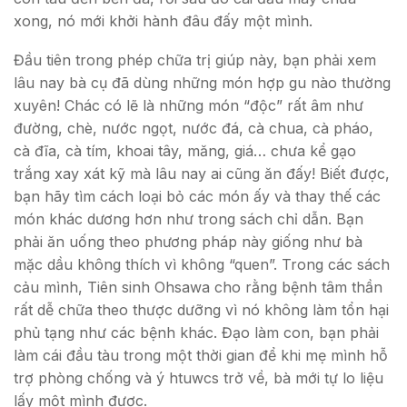
xong, nó mới khởi hành đâu đấy một mình.
Đầu tiên trong phép chữa trị giúp này, bạn phải xem
lâu nay bà cụ đã dùng những món hợp gu nào thường
xuyên! Chác có lẽ là những món “độc” rất âm như
đường, chè, nước ngọt, nước đá, cà chua, cà pháo,
cà đĩa, cà tím, khoai tây, măng, giá… chưa kể gạo
trắng xay xát kỹ mà lâu nay ai cũng ăn đấy! Biết được,
bạn hãy tìm cách loại bỏ các món ấy và thay thế các
món khác dương hơn như trong sách chỉ dẫn. Bạn
phải ăn uống theo phương pháp này giống như bà
mặc dầu không thích vì không “quen”. Trong các sách
cảu mình, Tiên sinh Ohsawa cho rằng bệnh tâm thần
rất dễ chữa theo thược dưỡng vì nó không làm tổn hại
phủ tạng như các bệnh khác. Đạo làm con, bạn phải
làm cái đầu tàu trong một thời gian để khi mẹ mình hỗ
trợ phòng chống và ý htuwcs trở về, bà mới tự lo liệu
lấy một mình được.