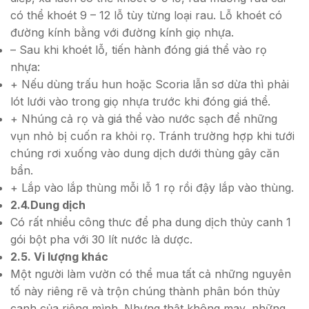
có thể khoét 9 – 12 lỗ tùy từng loại rau. Lỗ khoét có
đường kính bằng với đường kính giọ nhựa.
– Sau khi khoét lỗ, tiến hành đóng giá thể vào rọ
nhựa:
+ Nếu dùng trấu hun hoặc Scoria lẫn sơ dừa thì phải
lót lưới vào trong giọ nhựa trước khi đóng giá thể.
+ Nhúng cả rọ và giá thể vào nước sạch để những
vụn nhỏ bị cuốn ra khỏi rọ. Tránh trường hợp khi tưới
chúng rơi xuống vào dung dịch dưới thùng gây căn
bẩn.
+ Lắp vào lắp thùng mỗi lỗ 1 rọ rồi đậy lắp vào thùng.
2.4.Dung dịch
Có rất nhiều công thưc để pha dung dịch thủy canh 1
gói bột pha với 30 lít nước là dược.
2.5. Vi lượng khác
Một người làm vườn có thể mua tất cả những nguyên
tố này riêng rẽ và trộn chúng thành phân bón thủy
canh của riêng mình. Nhưng thật không may, những