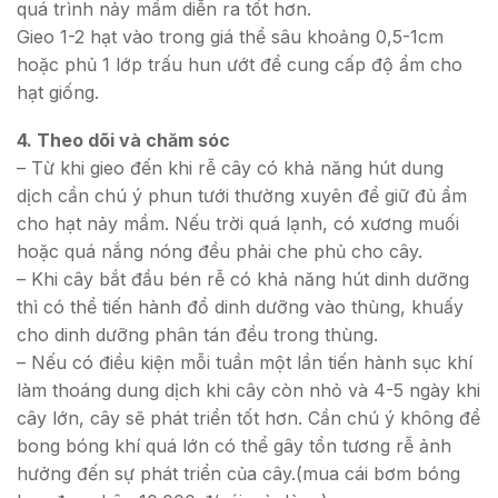
quá trình nảy mầm diễn ra tốt hơn.
Gieo 1-2 hạt vào trong giá thể sâu khoảng 0,5-1cm
hoặc phủ 1 lớp trấu hun ướt để cung cấp độ ẩm cho
hạt giống.
4. Theo dõi và chăm sóc
– Từ khi gieo đến khi rễ cây có khả năng hút dung
dịch cần chú ý phun tưới thường xuyên để giữ đủ ẩm
cho hạt nảy mầm. Nếu trời quá lạnh, có xương muối
hoặc quá nắng nóng đều phải che phủ cho cây.
– Khi cây bắt đầu bén rễ có khả năng hút dinh dưỡng
thì có thể tiến hành đổ dinh dưỡng vào thùng, khuấy
cho dinh dưỡng phân tán đều trong thùng.
– Nếu có điều kiện mỗi tuần một lần tiến hành sục khí
làm thoáng dung dịch khi cây còn nhỏ và 4-5 ngày khi
cây lớn, cây sẽ phát triển tốt hơn. Cần chú ý không để
bong bóng khí quá lớn có thể gây tổn tương rễ ảnh
hưởng đến sự phát triển của cây.(mua cái bơm bóng