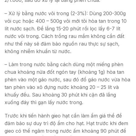
2/1.000, sau đó xử lý lại bằng phèn chua.
– Xử lý bằng nước vôi trong (2-3%): Dùng 200-300g
vôi cục hoặc 400 – 500g vôi mới tôi hòa tan trong 10
lít nước sạch. Để lắng 15-20 phút rồi lọc lấy 6-7 lít
nước vôi trong. Cách trồng rau mầm không cần đất
như thế này sẽ đảm bảo nguồn rau thực sự sạch,
không nhiễm khuẩn từ nước.
– Làm trong nước bằng cách dùng một miếng phèn
chua khoảng nửa đốt ngón tay (khoảng 1g) hòa tan
phèn vào một gáo nước, sau đó đổ gáo nước vừa hòa
tan phèn vào xô đựng nước khoảng 20 – 25 lít và
khuấy đều. Sau khoảng 30 phút khi cặn đã lắng
xuống đáy thì gạn lấy nước trong.
Trước khi tiến hành gieo hạt cần làm ẩm giá thể để
đảm bảo sự duy trì độ ẩm cho hạt. Hạt trước khi đem
gieo có thể ngâm trong nước ấm khoảng 90 phút để