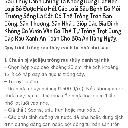
Rau Thủy Canh Chúng Ta Không Dùng Đất Nên
Loại Bỏ Được Hầu Hết Các Loài Sâu Bệnh Có Môi
Trường Sống Là Đất. Có Thể Trồng Trên Ban
Công, Sân Thượng, Sân Nhà… Giúp Các Gia Đình
Không Có Vườn Vẫn Có Thể Tự Trồng Trọt Cung
Cấp Rau Xanh An Toàn Cho Bữa Ăn Hàng Ngày.
Quy trình trồng rau thủy canh tại nhà như sau:
1. Chuẩn bị vật liệu trồng rau thủy canh tại nhà
– Chọn hộp xốp cao khoảng 20 cm, thể tích khoảng
15 lít có nắp đậy để đục lỗ trồng cây.
– Túi nylon đen.
– Rọ nhựa chuyên dụng (1.500 đ/rọ). Nếu không có rọ
nhựa này bạn có thể mua cốc nhựa loại dùng 1 lần
nhớ lót lưới vào nhé.
– Giá thể ( Scoria, trấu hun hoặc mút xốp…)
– Các chất dinh dưỡng và nước để pha hoặc dung dịch
dinh dưỡng đóng can hoặc bột đóng túi bán sẵn trên