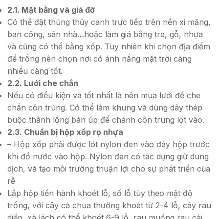
2.1. Mặt bằng và giá đỡ
Có thể đặt thùng thủy canh trực tiếp trên nền xi măng,
ban công, sân nhà…hoặc làm giá bằng tre, gỗ, nhựa
và cũng có thể bằng xốp. Tuy nhiên khi chọn địa điểm
để trồng nên chọn nơi có ánh nắng mặt trời càng
nhiều càng tốt.
2.2. Lưới che chắn
Nếu có điều kiện và tốt nhất là nên mua lưới để che
chắn côn trùng. Có thể làm khung và dùng dây thép
buộc thành lồng bàn úp để chánh côn trung lọt vào.
2.3. Chuẩn bị hộp xốp rọ nhựa
– Hộp xốp phải được lót nylon đen vào đáy hộp trước
khi đổ nước vào hộp. Nylon đen có tác dụng giữ dung
dịch, và tạo môi trường thuận lợi cho sự phát triển của
rễ
Lắp hộp tiến hành khoét lỗ, số lỗ tùy theo mật độ
trồng, với cây cà chua thường khoét từ 2-4 lỗ, cây rau
diếp, xà lách có thể khoét 6-9 lỗ, rau muống rau cải