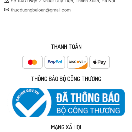
Số 114D1 Ngõ 7 Khuất Duy Tiến, Thanh Xuân, Hà Nội
thucduongbaloan@gmail.com
THANH TOÁN
THÔNG BÁO BỘ CÔNG THƯƠNG
MẠNG XÃ HỘI