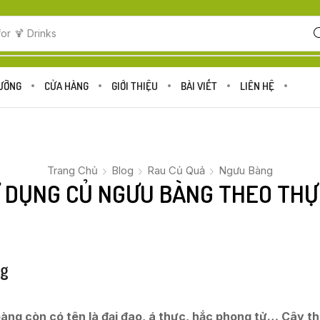
for
🍋 Fruits
DƯỠNG
CỬA HÀNG
GIỚI THIỆU
BÀI VIẾT
LIÊN HỆ
Trang Chủ
Blog
Rau Củ Quả
Ngưu Bàng
 DỤNG CỦ NGƯU BÀNG THEO TH
ng
ng còn có tên là đại đao, á thực, hắc phong tử… Cây 