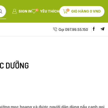
0
0
SIGN IN
YÊU THÍCH
GIỎ HÀNG
0
VND
Gọi 097.99.55.150
ỰC DƯỠNG
thường mọc hoang và được người dân dùng nấu canh gọi