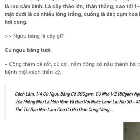
là rau cẩm bình. Là cây thảo lớn, thân thẳng, cao tới 1 
mặt dưới lá có nhiều lông trắng, cuống lá dài; cụm ho
hơi cong.
>> Ngưu bàng là cây gì?
Củ ngưu bàng tươi:
• Cộng thêm cà rốt, củ cải, nấm đông cô nấu thành bà
bệnh một cách thần kỳ.
Cách Làm: 1/4 Củ Ngưu Bàng Cỡ 300gam, Củ Nhỏ 1/2 (80gam Ngưu 
Vừa Miếng Như Là Món Ninh Và Đun Với Nước Lạnh Liu Riu 30 – 4
Thể Thì Bạn Nên Làm Cho Cả Gia Đình Cùng Uống …