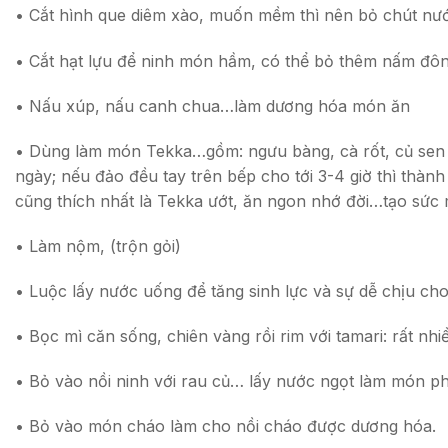
• Cắt hình que diêm xào, muốn mềm thì nên bỏ chút nước 
• Cắt hạt lựu để ninh món hầm, có thể bỏ thêm nấm đôn
• Nấu xúp, nấu canh chua…làm dương hóa món ăn
• Dùng làm món Tekka…gồm: ngưu bàng, cà rốt, củ sen 
ngày; nếu đảo đều tay trên bếp cho tới 3-4 giờ thì thành 
cũng thích nhất là Tekka ướt, ăn ngon nhớ đời…tạo sức
• Làm nộm, (trộn gỏi)
• Luộc lấy nước uống để tăng sinh lực và sự dễ chịu ch
• Bọc mì căn sống, chiên vàng rồi rim với tamari: rất nhi
• Bỏ vào nồi ninh với rau củ… lấy nước ngọt làm món ph
• Bỏ vào món cháo làm cho nồi cháo được dương hóa.