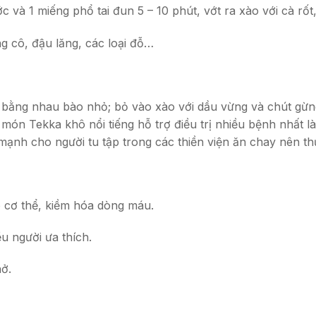
và 1 miếng phổ tai đun 5 – 10 phút, vớt ra xào với cà rốt
g cô, đậu lăng, các loại đỗ…
bằng nhau bào nhỏ; bỏ vào xào với dầu vừng và chút gừng
món Tekka khô nổi tiếng hỗ trợ điều trị nhiều bệnh nhất
 mạnh cho người tu tập trong các thiền viện ăn chay nên 
o cơ thể, kiềm hóa dòng máu.
ều người ưa thích.
ở.