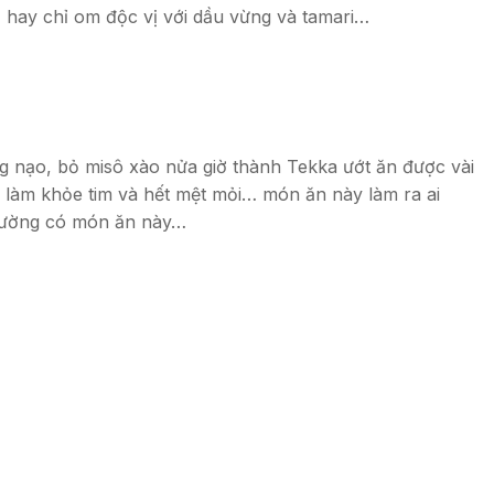
, hay chỉ om độc vị với dầu vừng và tamari…
 nạo, bỏ misô xào nửa giờ thành Tekka ướt ăn được vài
 là làm khỏe tim và hết mệt mỏi… món ăn này làm ra ai
thường có món ăn này…