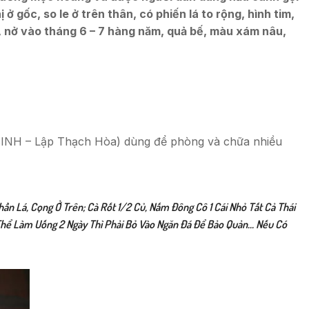
 ở gốc, so le ở trên thân, có phiến lá to rộng, hình tim,
t, nở vào tháng 6 – 7 hàng năm, quả bế, màu xám nâu,
 SINH – Lập Thạch Hòa) dùng để phòng và chữa nhiều
 Lá, Cọng Ở Trên; Cà Rốt 1/2 Củ, Nấm Đông Cô 1 Cái Nhỏ Tất Cả Thái
 Thể Làm Uống 2 Ngày Thì Phải Bỏ Vào Ngăn Đá Để Bảo Quản… Nếu Có