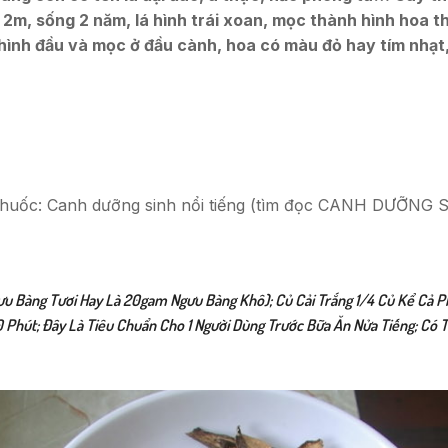
– 2m, sống 2 năm, lá hình trái xoan, mọc thành hình hoa thị
a hình đầu và mọc ở đầu cành, hoa có màu đỏ hay tím nhạ
i thuốc: Canh dưỡng sinh nổi tiếng (tìm đọc CANH DƯỠNG
Bàng Tươi Hay Là 20gam Ngưu Bàng Khô); Củ Cải Trắng 1/4 Củ Kể Cả Phần
0 Phút; Đây Là Tiêu Chuẩn Cho 1 Người Dùng Trước Bữa Ăn Nửa Tiếng; Có