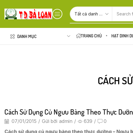
Search 
TRANG CHỦ
HẠT DINH 
DANH MỤC
CÁCH SỬ
Cách Sử Dụng Củ Ngưu Bàng Theo Thực Dưỡ
07/01/2015
/
Gửi bởi
admin
/
639
/
0
Cách sử dụng củ ngưu bàng theo thực dưỡng – Ngưu bà