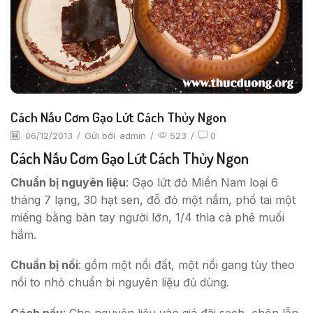
Cách Nấu Cơm Gạo Lứt Cách Thủy Ngon
06/12/2013
/
Gửi bởi
admin
/
523
/
0
Cách Nấu Cơm Gạo Lứt Cách Thủy Ngon
Chuẩn bị nguyên liệu
: Gạo lứt đỏ Miền Nam loại 6
tháng 7 lạng, 30 hạt sen, đỗ đỏ một nắm, phổ tai một
miếng bằng bàn tay người lớn, 1/4 thìa cà phê muối
hầm.
Chuẩn bị nồi
: gồm một nồi đất, một nồi gang tùy theo
nồi to nhỏ chuẩn bi nguyên liệu đủ dùng.
Cách nấu
: Cho nguyên liệu vào giá đãi sạch, chộn lẫn