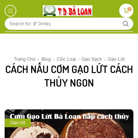
0
Search for
🍋 Fruits
Trang Chủ
Blog
Cốc Loại
Gạo Sạch
Gạo Lứt
CÁCH NẤU CƠM GẠO LỨT CÁCH
THỦY NGON
Gạo lứt