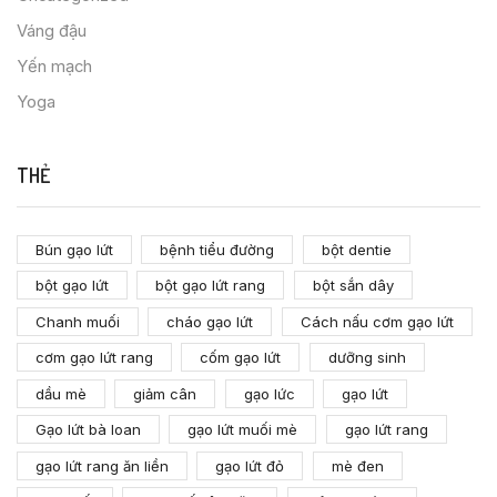
Váng đậu
Yến mạch
Yoga
THẺ
Bún gạo lứt
bệnh tiểu đường
bột dentie
bột gạo lứt
bột gạo lứt rang
bột sắn dây
Chanh muối
cháo gạo lứt
Cách nấu cơm gạo lứt
cơm gạo lứt rang
cốm gạo lứt
dưỡng sinh
dầu mè
giảm cân
gạo lức
gạo lứt
Gạo lứt bà loan
gạo lứt muối mè
gạo lứt rang
gạo lứt rang ăn liền
gạo lứt đỏ
mè đen