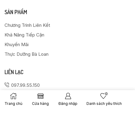
SẢN PHẨM
Chương Trình Liên Kết
Khả Năng Tiếp Cận
Khuyến Mãi
Thực Dưỡng Bà Loan
LIÊN LẠC
097.99.55.150
0968.671.850
0
Số 114D1 Ngõ 7 Khuất Duy Tiến, Thanh Xuân, Hà Nội
Trang chủ
Cửa hàng
Đăng nhập
Danh sách yêu thích
thucduongbaloan@gmail.com