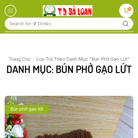
0
Search for
🍋 Fruits
Trang Chủ
Lưu Trữ Theo Danh Mục "Bún Phở Gạo Lứt"
DANH MỤC: BÚN PHỞ GẠO LỨT
Bún phở gạo lứt