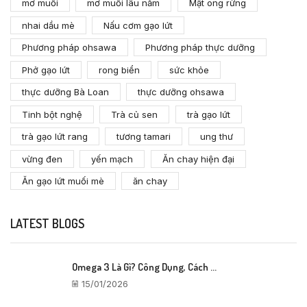
mơ muối
mơ muối lâu năm
Mật ong rừng
nhai dầu mè
Nấu cơm gạo lứt
Phương pháp ohsawa
Phương pháp thực dưỡng
Phở gạo lứt
rong biển
sức khỏe
thực dưỡng Bà Loan
thực dưỡng ohsawa
Tinh bột nghệ
Trà củ sen
trà gạo lứt
trà gạo lứt rang
tương tamari
ung thư
vừng đen
yến mạch
Ăn chay hiện đại
Ăn gạo lứt muối mè
ăn chay
LATEST BLOGS
Omega 3 Là Gì? Công Dụng, Cách ...
15/01/2026