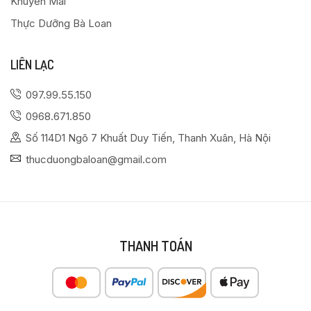
Khuyến Mãi
Thực Dưỡng Bà Loan
LIÊN LẠC
097.99.55.150
0968.671.850
Số 114D1 Ngõ 7 Khuất Duy Tiến, Thanh Xuân, Hà Nội
thucduongbaloan@gmail.com
THANH TOÁN