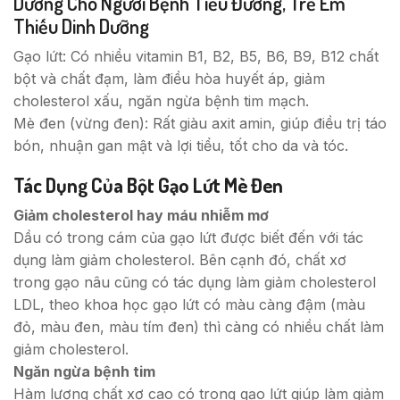
Dưỡng Cho Người Bệnh Tiểu Đường, Trẻ Em
Thiếu Dinh Dưỡng
Gạo lứt: Có nhiều vitamin B1, B2, B5, B6, B9, B12 chất
bột và chất đạm, làm điều hòa huyết áp, giảm
cholesterol xấu, ngăn ngừa bệnh tim mạch.
Mè đen (vừng đen): Rất giàu axit amin, giúp điều trị táo
bón, nhuận gan mật và lợi tiểu, tốt cho da và tóc.
Tác Dụng Của Bột Gạo Lứt Mè Đen
Giảm cholesterol hay máu nhiễm mơ
Dầu có trong cám của gạo lứt được biết đến với tác
dụng làm giảm cholesterol. Bên cạnh đó, chất xơ
trong gạo nâu cũng có tác dụng làm giảm cholesterol
LDL, theo khoa học gạo lứt có màu càng đậm (màu
đỏ, màu đen, màu tím đen) thì càng có nhiều chất làm
giảm cholesterol.
Ngăn ngừa bệnh tim
Hàm lượng chất xơ cao có trong gạo lứt giúp làm giảm