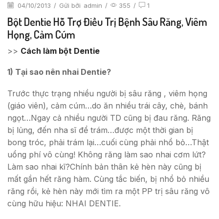
04/10/2013
/
Gửi bởi
admin
/
355
/
1
Bột Dentie Hỗ Trợ Điều Trị Bệnh Sâu Răng, Viêm
Họng, Cảm Cúm
>>
Cách làm bột Dentie
1) Tại sao nên nhai Dentie?
Trước thực trạng nhiều người bị sâu răng , viêm họng
(giáo viên), cảm cúm…do ăn nhiều trái cây, chè, bánh
ngọt…Ngay cả nhiều người TD cũng bị đau răng. Răng
bị lủng, đến nha sĩ để trám…được một thời gian bị
bong tróc, phải trám lại…cuối cùng phải nhổ bỏ…Thật
uổng phí vô cùng! Không răng làm sao nhai cơm lứt?
Làm sao nhai kĩ?Chính bản thân kẻ hèn này cũng bị
mất gần hết răng hàm. Cùng tắc biến, bị nhổ bỏ nhiều
răng rồi, kẻ hèn này mới tìm ra một PP trị sâu răng vô
cùng hữu hiệu: NHAI DENTIE.