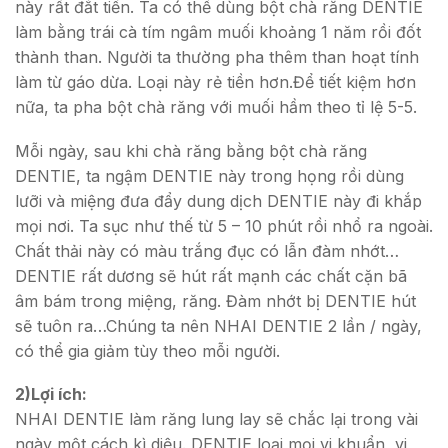
này rất đắt tiền. Ta có thể dùng bột chà răng DENTIE
làm bằng trái cà tím ngâm muối khoảng 1 năm rồi đốt
thành than. Người ta thường pha thêm than hoạt tính
làm từ gáo dừa. Loại này rẻ tiền hơn.Để tiết kiệm hơn
nữa, ta pha bột chà răng với muối hầm theo tỉ lệ 5-5.
Mỗi ngày, sau khi chà răng bằng bột chà răng
DENTIE, ta ngậm DENTIE này trong họng rồi dùng
lưỡi và miệng đưa đẩy dung dịch DENTIE này đi khắp
mọi nơi. Ta sục như thế từ 5 – 10 phút rồi nhổ ra ngoài.
Chất thải này có màu trắng đục có lẫn đàm nhớt…
DENTIE rất dương sẽ hút rất mạnh các chất cặn bã
âm bám trong miệng, răng. Đàm nhớt bị DENTIE hút
sẽ tuôn ra…Chúng ta nên NHAI DENTIE 2 lần / ngày,
có thể gia giảm tùy theo mỗi người.
2)Lợi ích:
NHAI DENTIE làm răng lung lay sẽ chắc lại trong vài
ngày một cách kì diệu. DENTIE loại mọi vi khuẩn, vi