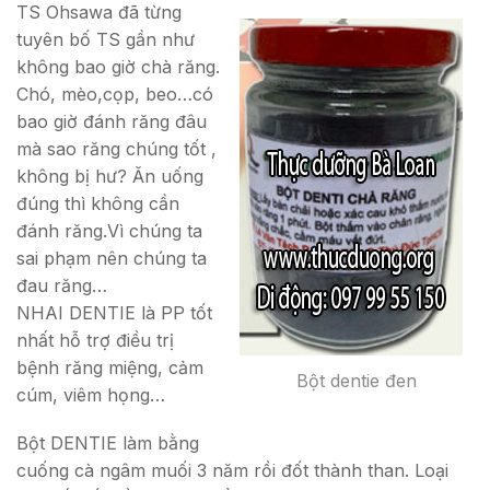
TS Ohsawa đã từng
tuyên bố TS gần như
không bao giờ chà răng.
Chó, mèo,cọp, beo…có
bao giờ đánh răng đâu
mà sao răng chúng tốt ,
không bị hư? Ăn uống
đúng thì không cần
đánh răng.Vì chúng ta
sai phạm nên chúng ta
đau răng…
NHAI DENTIE là PP tốt
nhất hỗ trợ điều trị
bệnh răng miệng, cảm
Bột dentie đen
cúm, viêm họng…
Bột DENTIE làm bằng
cuống cà ngâm muối 3 năm rồi đốt thành than. Loại