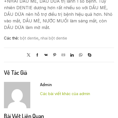
+NHAI DẦU MÈ, DẦU DỪA trị lành 1 số bệnh. Tuy
nhiên DENTIE dương hơn rất nhiều so với DẦU MÈ,
DẦU DỪA nên hỗ trợ điều trị bệnh hiệu quả hơn. Nhỏ
vào mắt, DẦU MÈ, NƯỚC MUỐI làm sáng mắt, còn
DẦU DỪA làm mờ mắt.
Các thẻ:
bột dentie
,
nhai bột dentie
Về Tác Giả
Admin
Các bài viết khác của admin
Bài Viết Liên Quan