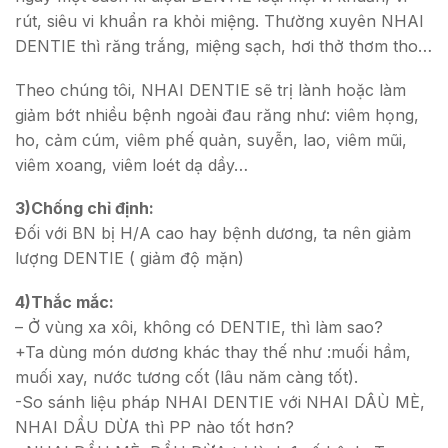
rút, siêu vi khuẩn ra khỏi miệng. Thường xuyên NHAI
DENTIE thì răng trắng, miệng sạch, hơi thở thơm tho…
Theo chúng tôi, NHAI DENTIE sẽ trị lành hoặc làm
giảm bớt nhiều bệnh ngoài đau răng như: viêm họng,
ho, cảm cúm, viêm phế quản, suyễn, lao, viêm mũi,
viêm xoang, viêm loét dạ dầy…
3)Chống chỉ định:
Đối với BN bị H/A cao hay bệnh dương, ta nên giảm
lượng DENTIE ( giảm độ mặn)
4)Thắc mắc:
– Ở vùng xa xôi, không có DENTIE, thì làm sao?
+Ta dùng món dương khác thay thế như :muối hầm,
muối xay, nước tương cốt (lâu năm càng tốt).
-So sánh liệu pháp NHAI DENTIE với NHAI DÂÙ MÈ,
NHAI DẦU DỪA thì PP nào tốt hơn?