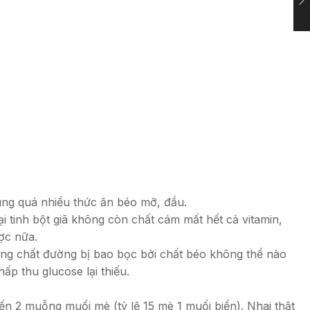
dùng quá nhiều thức ăn béo mỡ, đầu.
ại tinh bột giã không còn chất cám mất hết cả vitamin,
ợc nữa.
hưng chất đường bị bao bọc bởi chất béo không thể nào
p thu glucose lại thiếu.
ến 2 muỗng muối mè (tỷ lệ 15 mè 1 muối biển). Nhai thật