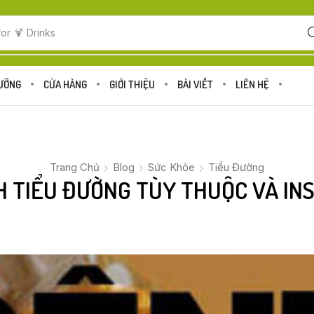
for
🍋 Fruits
DƯỠNG
CỬA HÀNG
GIỚI THIỆU
BÀI VIẾT
LIÊN HỆ
Trang Chủ
Blog
Sức Khỏe
Tiểu Đường
 TIỂU ĐƯỜNG TÙY THUỘC VÀ IN