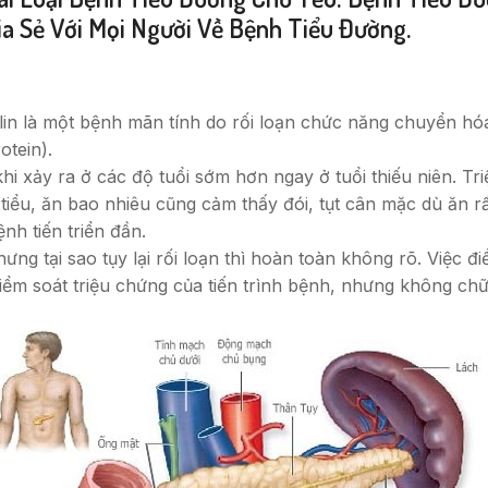
a Sẻ Với Mọi Người Về Bệnh Tiểu Đường.
in là một bệnh mãn tính do rối loạn chức năng chuyển hóa 
otein).
i xảy ra ở các độ tuổi sớm hơn ngay ở tuổi thiếu niên. Tr
iểu, ăn bao nhiêu cũng cảm thấy đói, tụt cân mặc dù ăn rấ
nh tiến triển đần.
ng tại sao tụy lại rối loạn thì hoàn toàn không rõ. Việc đi
 kiểm soát triệu chứng của tiến trình bệnh, nhưng không c