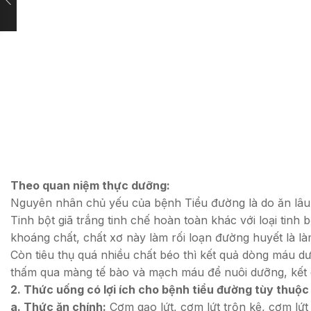
Theo quan niệm thực dưỡng:
Nguyên nhân chủ yếu của bệnh Tiểu đường là do ăn lâu dà
Tinh bột giã trắng tinh chế hoàn toàn khác với loại tinh
khoáng chất, chất xơ này làm rối loạn đường huyết là là
Còn tiêu thụ quá nhiều chất béo thì kết quả dòng máu d
thấm qua màng tế bào và mạch máu để nuôi dưỡng, kết quả
2. Thức uống có lợi ích cho bệnh tiểu đường tùy thuộc 
a. Thức ăn chính:
Cơm gạo lứt, cơm lứt trộn kê, cơm lứt