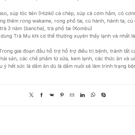
o, súp tóc tiên (Hiziki) cá chép, súp cá cơm hầm, có cơm k
ng thêm rong wakame, rong phổ tai, củ hành, hành ta, củ 
 trà 3 năm (bancha), trà phổ tai (Kombu)
dùng Trà Mu khi cơ thể thường xuyên thấy lạnh và nhất là
rong giai đoạn đầu hỗ trợ hỗ trợ điều trị bệnh, tránh tất 
 hải sản, các chế phẩm từ sữa, kem lạnh, các thức ăn và uố
lưu ý hết sức là dấm ăn dù là dấm nuôi sẽ làm trình trạng b