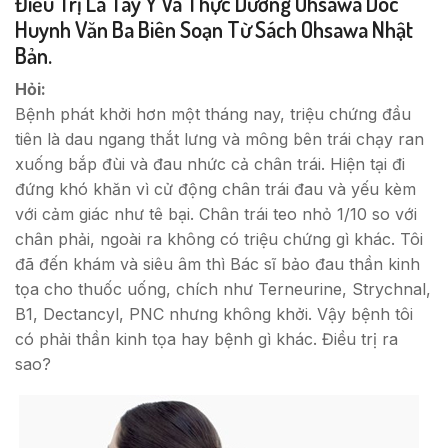
Điều Trị Là Tây Y Và Thực Dưỡng Ohsawa Doc
Huynh Văn Ba Biên Soạn Từ Sách Ohsawa Nhật
Bản.
Hỏi:
Bệnh phát khởi hơn một tháng nay, triệu chứng đầu
tiên là dau ngang thắt lưng và mông bên trái chạy ran
xuống bắp đùi và đau nhức cả chân trái. Hiện tại đi
đứng khó khăn vì cử động chân trái đau và yếu kèm
với cảm giác như tê bại. Chân trái teo nhỏ 1/10 so với
chân phải, ngoài ra không có triệu chứng gì khác. Tôi
đã đến khám và siêu âm thì Bác sĩ bảo đau thần kinh
tọa cho thuốc uống, chích như Terneurine, Strychnal,
B1, Dectancyl, PNC nhưng không khởi. Vậy bệnh tôi
có phải thần kinh tọa hay bệnh gì khác. Điều trị ra
sao?