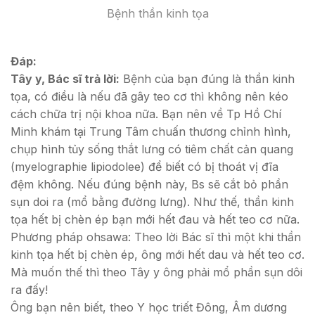
Bệnh thần kinh tọa
Đáp:
Tây y, Bác sĩ trả lời:
Bệnh của bạn đúng là thần kinh
tọa, có điều là nếu đã gây teo cơ thì không nên kéo
cách chữa trị nội khoa nữa. Bạn nên về Tp Hồ Chí
Minh khám tại Trung Tâm chuấn thương chỉnh hình,
chụp hình tủy sống thắt lưng có tiêm chất cản quang
(myelographie lipiodolee) để biết có bị thoát vị đĩa
đệm không. Nếu đúng bệnh này, Bs sẽ cắt bỏ phần
sụn doi ra (mổ bằng đường lưng). Như thế, thần kinh
tọa hết bị chèn ép bạn mới hết đau và hết teo cơ nữa.
Phương pháp ohsawa: Theo lời Bác sĩ thì một khi thần
kinh tọa hết bị chèn ép, ông mới hết dau và hết teo cơ.
Mà muốn thế thì theo Tây y ông phải mổ phần sụn dôi
ra đấy!
Ông bạn nên biết, theo Y học triết Đông, Âm dương