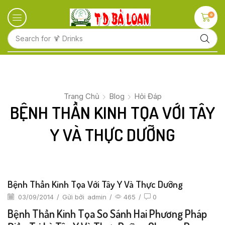
0
Search for
🍋 Fruits
Trang Chủ
Blog
Hỏi Đáp
BỆNH THẦN KINH TỌA VỚI TÂY
Y VÀ THỰC DƯỠNG
Bệnh Thần Kinh Tọa Với Tây Y Và Thực Dưỡng
03/09/2014
/
Gửi bởi
admin
/
465
/
0
Bệnh Thần Kinh Tọa So Sánh Hai Phương Pháp