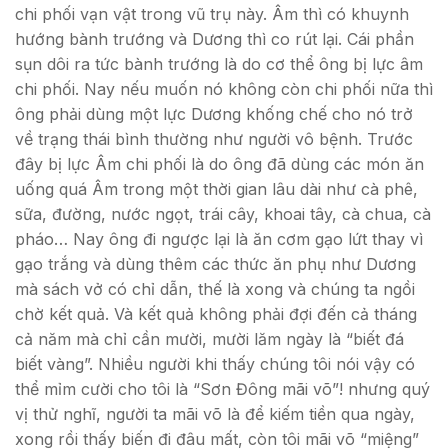
chi phối vạn vật trong vũ trụ này. Âm thì có khuynh
hướng bành trướng và Dương thì co rút lại. Cái phần
sụn dôi ra tức bành trướng là do cơ thể ông bị lực âm
chi phối. Nay nếu muốn nó không còn chi phối nữa thì
ông phải dùng một lực Dương khống chế cho nó trở
về trạng thái bình thường như người vô bệnh. Trước
đây bị lực Âm chi phối là do ông đã dùng các món ăn
uống quá Âm trong một thời gian lâu dài như cà phê,
sữa, đường, nước ngọt, trái cây, khoai tây, cà chua, cà
pháo… Nay ông đi ngược lại là ăn cơm gạo lứt thay vì
gạo trắng và dùng thêm các thức ăn phụ như Dương
mà sách vở có chỉ dẫn, thế là xong và chúng ta ngồi
chờ kết quả. Và kết quả không phải đợi đến cả tháng
cả năm mà chỉ cần mười, mười lăm ngày là “biết đá
biết vàng”. Nhiều người khi thấy chúng tôi nói vậy có
thể mỉm cười cho tôi là “Sơn Đông mãi võ”! nhưng quý
vị thử nghĩ, người ta mãi võ là để kiếm tiền qua ngày,
xong rồi thấy biến đi đâu mất, còn tôi mãi võ “miệng”