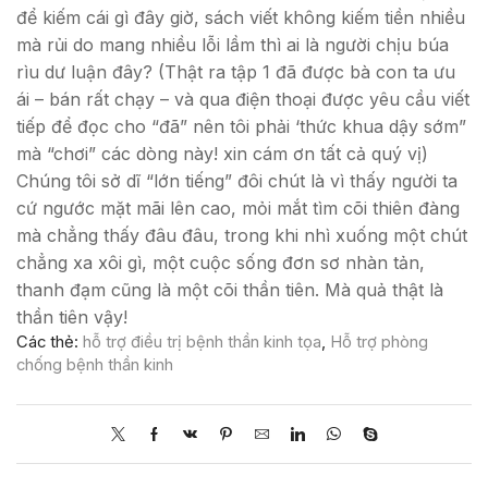
để kiếm cái gì đây giờ, sách viết không kiếm tiền nhiều
mà rủi do mang nhiều lỗi lầm thì ai là người chịu búa
rìu dư luận đây? (Thật ra tập 1 đã được bà con ta ưu
ái – bán rất chạy – và qua điện thoại được yêu cầu viết
tiếp để đọc cho “đã” nên tôi phải ‘thức khua dậy sớm”
mà “chơi” các dòng này! xin cám ơn tất cả quý vị)
Chúng tôi sở dĩ “lớn tiếng” đôi chút là vì thấy người ta
cứ ngước mặt mãi lên cao, mỏi mắt tìm cõi thiên đàng
mà chẳng thấy đâu đâu, trong khi nhì xuống một chút
chẳng xa xôi gì, một cuộc sống đơn sơ nhàn tản,
thanh đạm cũng là một cõi thần tiên. Mà quả thật là
thần tiên vậy!
Các thẻ:
hỗ trợ điều trị bệnh thần kinh tọa
,
Hỗ trợ phòng
chống bệnh thần kinh