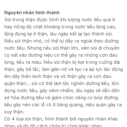
Nguyên nhân hình thành
Sỏi trong thận được hình khi lượng nước tiểu quá ít
hay nồng độ chất khoáng trong nước tiểu tăng cao,
lắng đọng lại ở thận, lâu ngày kết lại tạo thành sỏi.
Nếu sỏi thận nhỏ, có thể tự đẩy ra ngoài theo đường
nước tiểu. Nhưng nếu sỏi thận lớn, viên sỏi di chuyển
cọ xát vào đường niệu có thể gây ra những cơn đau
lưng, tiểu ra máu. Nếu sỏi thận bị kẹt trong cuống đài
thận, gây bế tắc, làm giãn nở và tạo ra áp lực tác động
lên dây thần kinh thận và vỏ thận gây ra cơn đau
quặn thận… sỏi có thể làm tắc nghẽn đường tiểu, tồn
đọng nước tiểu, gây viêm nhiễm, lâu ngày sẽ dẫn đến
xơ hóa đường tiểu và giảm chức năng co bóp đường
tiểu gây nên các lỗ rò ở bàng quang, niệu quản gây ra
suy thận.
Có 4 loại sỏi thận, hình thành bởi nguyên nhân khác
nhau và do đó cách chữa trị cũng khác nhau