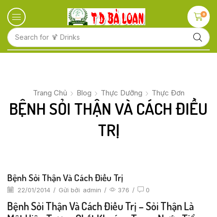
0
Search for
🍋 Fruits
Trang Chủ
Blog
Thực Dưỡng
Thực Đơn
BỆNH SỎI THẬN VÀ CÁCH ĐIỀU
TRỊ
Bệnh Sỏi Thận Và Cách Điều Trị
22/01/2014
/
Gửi bởi
admin
/
376
/
0
Bệnh Sỏi Thận Và Cách Điều Trị – Sỏi Thận Là