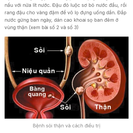
nấu với nửa lít nước. Đậu đỏ luộc sơ bỏ nước đầu, rồi
rang đậu cho vàng đậm để vô lọ đựng uống dần. Đắp
nước gừng ban ngày, dán cao khoai sọ ban đêm ở
vùng thận (xem bài số 2 và số 3)
Bệnh sỏi thận và cách điều trị