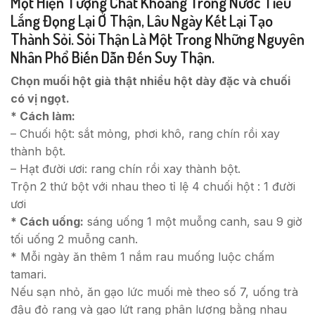
Một Hiện Tượng Chất Khoáng Trong Nước Tiểu
Lắng Đọng Lại Ở Thận, Lâu Ngày Kết Lại Tạo
Thành Sỏi. Sỏi Thận Là Một Trong Những Nguyên
Nhân Phổ Biến Dẫn Đến Suy Thận.
Chọn muối hột già thật nhiều hột dày đặc và chuối
có vị ngọt.
* Cách làm:
– Chuối hột: sắt mỏng, phơi khô, rang chín rồi xay
thành bột.
– Hạt đười ươi: rang chín rồi xay thành bột.
Trộn 2 thứ bột với nhau theo tỉ lệ 4 chuối hột : 1 đười
ươi
* Cách uống:
sáng uống 1 một muỗng canh, sau 9 giờ
tối uống 2 muỗng canh.
* Mỗi ngày ăn thêm 1 nắm rau muống luộc chấm
tamari.
Nếu sạn nhỏ, ăn gạo lức muối mè theo số 7, uống trà
đậu đỏ rang và gạo lứt rang phân lượng bằng nhau