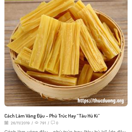
Cách Làm Váng Đậu – Phù Trúc Hay “tàu Hủ Ki”
26/11/2019
/
791
/
0