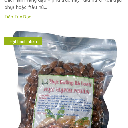
Cách làm váng đậu – phù trúc hay “tàu hủ ki” (da đậu
phụ) hoặc “tàu hủ...
Tiếp Tục Đọc
Hạt hạnh nhân