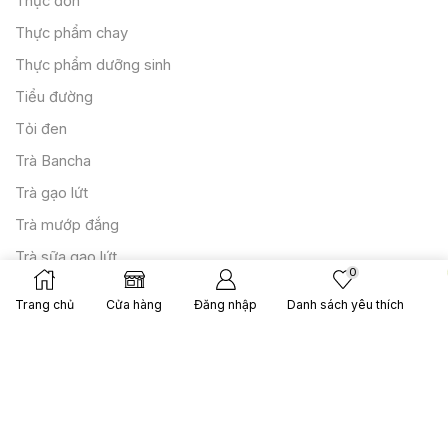
Thực đơn
Thực phẩm chay
Thực phẩm dưỡng sinh
Tiểu đường
Tỏi đen
Trà Bancha
Trà gạo lứt
Trà mướp đắng
Trà sữa gạo lứt
0
Trà thực dưỡng
Trang chủ
Cửa hàng
Đăng nhập
Danh sách yêu thích
Tương miso
Tương tamari
Uncategorized
Váng đậu