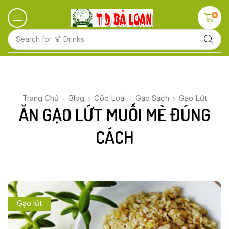
0
Search for
🍋 Fruits
Trang Chủ
Blog
Cốc Loại
Gạo Sạch
Gạo Lứt
ĂN GẠO LỨT MUỐI MÈ ĐÚNG
CÁCH
Gạo lứt