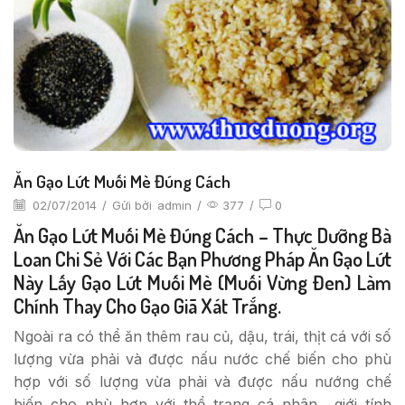
Ăn Gạo Lứt Muối Mè Đúng Cách
02/07/2014
/
Gửi bởi
admin
/
377
/
0
Ăn Gạo Lứt Muối Mè Đúng Cách – Thực Dưỡng Bà
Loan Chi Sẻ Với Các Bạn Phương Pháp Ăn Gạo Lứt
Này Lấy Gạo Lứt Muối Mè (muối Vừng Đen) Làm
Chính Thay Cho Gạo Giã Xát Trắng.
Ngoài ra có thể ăn thêm rau củ, dậu, trái, thịt cá với số
lượng vừa phải và được nấu nước chế biến cho phù
hợp với số lượng vừa phải và được nấu nướng chế
biến cho phù hơp với thể trạng cá nhân,, giới tính