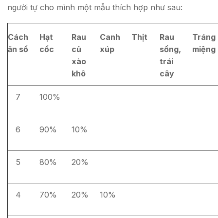
người tự cho mình một mẫu thích hợp như sau:
Cách
Hạt
Rau
Canh
Thịt
Rau
Tráng
ăn số
cốc
củ
xúp
sống,
miệng
xào
trái
khô
cây
7
100%
6
90%
10%
5
80%
20%
4
70%
20%
10%