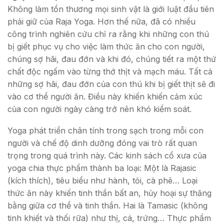
Không làm tổn thương mọi sinh vật là giới luật đầu tiên
phải giữ của Raja Yoga. Hơn thế nữa, đã có nhiều
công trình nghiên cứu chỉ ra rằng khi những con thú
bị giết phục vụ cho việc làm thức ăn cho con người,
chúng sợ hãi, đau đớn và khi đó, chúng tiết ra một thứ
chất độc ngấm vào từng thớ thịt và mạch máu. Tất cả
những sợ hãi, đau đớn của con thú khi bị giết thịt sẽ đi
vào cơ thể người ăn. Điều này khiến khiến cảm xúc
của con người ngày càng trở nên khó kiểm soát.
Yoga phát triển chân tính trong sạch trong mỗi con
người và chế độ dinh dưỡng đóng vai trò rất quan
trọng trong quá trình này. Các kinh sách cổ xưa của
yoga chia thực phẩm thành ba loại: Một là Rajasic
(kích thích), tiêu biểu như hành, tỏi, cà phê… Loại
thức ăn này khiến tinh thần bất an, hủy hoại sự thăng
bằng giữa cơ thể và tinh thần. Hai là Tamasic (không
tinh khiết và thối rữa) như thị, cá, trứng… Thực phẩm