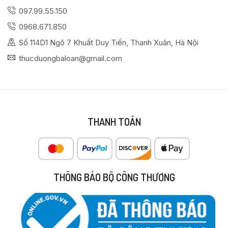
097.99.55.150
0968.671.850
Số 114D1 Ngõ 7 Khuất Duy Tiến, Thanh Xuân, Hà Nội
thucduongbaloan@gmail.com
THANH TOÁN
THÔNG BÁO BỘ CÔNG THƯƠNG