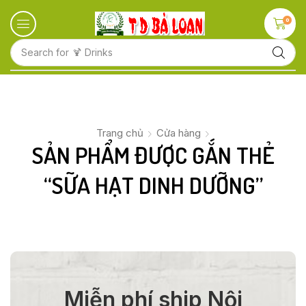
0
Search for
🍹 Drinks
Trang chủ
Cửa hàng
SẢN PHẨM ĐƯỢC GẮN THẺ
“SỮA HẠT DINH DƯỠNG”
Miễn phí ship Nội